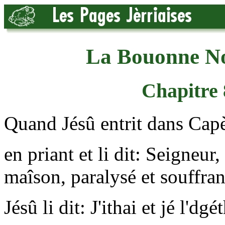
La Bouonne No
Chapitre 8
Quand Jésû entrit dans Cap
en priant et li dit: Seigneur,
maîson, paralysé et souffran
Jésû li dit: J'ithai et jé l'dgé