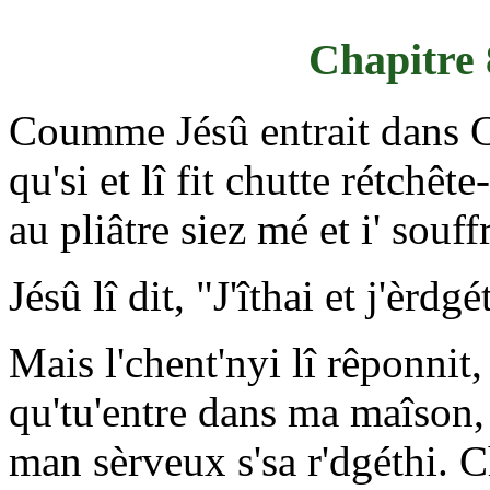
Chapitre 8
Coumme Jésû entrait dans C
qu'si et lî fit chutte rétchê
au pliâtre siez mé et i' souff
Jésû lî dit, "J'îthai et j'èrdgé
Mais l'chent'nyi lî rêponnit
qu'tu'entre dans ma maîson,
man sèrveux s'sa r'dgéthi. C