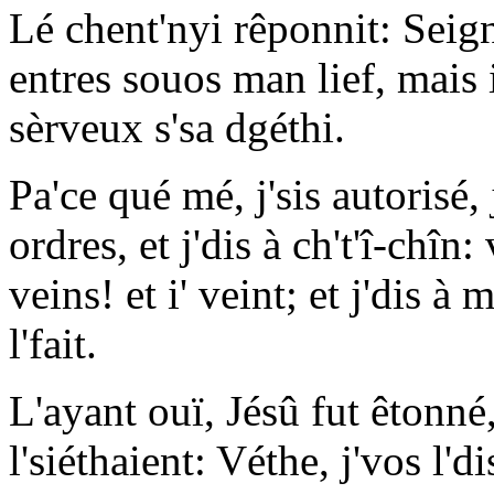
Lé chent'nyi rêponnit: Seign
entres souos man lief, mais 
sèrveux s'sa dgéthi.
Pa'ce qué mé, j'sis autorisé
ordres, et j'dis à ch't'î-chîn: v
veins! et i' veint; et j'dis à
l'fait.
L'ayant ouï, Jésû fut êtonné, 
l'siéthaient: Véthe, j'vos l'di