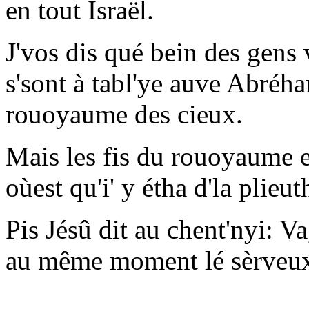
en tout Israël.
J'vos dis qué bein des gens v
s'sont à tabl'ye auve Abréha
rouoyaume des cieux.
Mais les fis du rouoyaume es
oùest qu'i' y étha d'la plieut
Pis Jésû dit au chent'nyi: Va,
au même moment lé sèrveux 