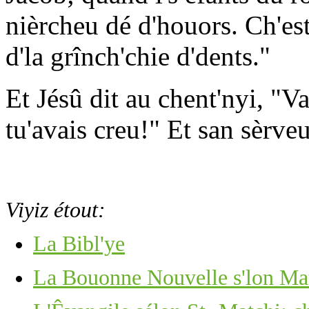
nièrcheu dé d'houors. Ch'est 
d'la grînch'chie d'dents."
Et Jésû dit au chent'nyi, "Va
tu'avais creu!" Et san sèrveux
Viyiz étout:
La Bibl'ye
La Bouonne Nouvelle s'lon Matc