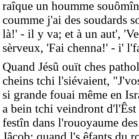
raîque un houmme souômîns à
coumme j'ai des soudards souo
là!' - il y va; et à un aut', 'V
sèrveux, 'Fai chenna!' - i' l'f
Quand Jésû ouït ches patholes
cheins tchi l'siévaient, "J'v
si grande fouai même en Isra
a bein tchi veindront d'l'Êst
festîn dans l'rouoyaume des
Jâcob; quand l's êfants du r