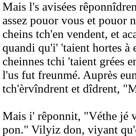
Mais l's avisées rêponnîdren
assez pouor vous et pouor no
cheins tch'en vendent, et a
quandi qu'i' 'taient hortes à 
cheinnes tchi 'taient grées e
l'us fut freunmé. Auprès eune
tch'èrvîndrent et dîdrent, "
Mais i' rêponnit, "Véthe jé v
pon." Vilyiz don, viyant qu'o