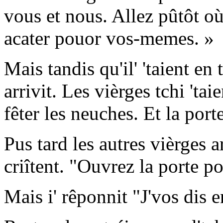
vous et nous. Allez pûtôt où
acater pouor vos-memes. »
Mais tandis qu'il' 'taient en 
arrivit. Les vièrges tchi 'tai
fêter les neuches. Et la port
Pus tard les autres vièrges 
criîtent. "Ouvrez la porte p
Mais i' rêponnit "J'vos dis e