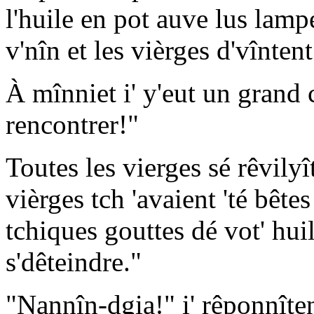
l'huile en pot auve lus lam
v'nîn et les vièrges d'vînten
À mînniet i' y'eut un grand 
rencontrer!"
Toutes les vierges sé rêvilyî
vièrges tch 'avaient 'té bêt
tchiques gouttes dé vot' hui
s'dêteindre."
"Nannîn-dgia!" i' rêponnîten