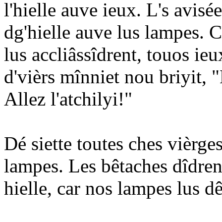
l'hielle auve ieux. L's avisé
dg'hielle auve lus lampes. C
lus accliâssîdrent, touos ie
d'vièrs mînniet nou briyit, 
Allez l'atchilyi!"
Dé siette toutes ches vièrges
lampes. Les bêtaches dîdrent
hielle, car nos lampes lus d