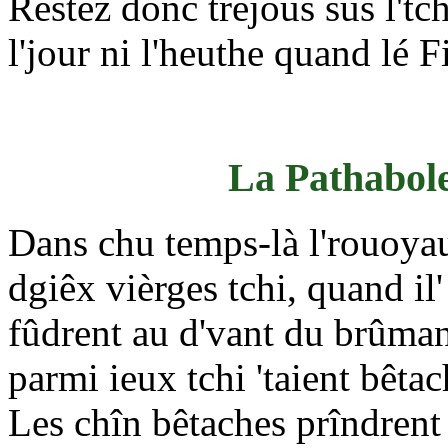
Restez donc tréjous sus l'tc
l'jour ni l'heuthe quand lé 
La Pathabole
Dans chu temps-là l'rouoyau
dgiêx vièrges tchi, quand il
fûdrent au d'vant du brûman 
parmi ieux tchi 'taient bêtac
Les chîn bêtaches prîndrent