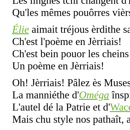
Les lîngnes tchi changent d
Qu'les mêmes pouôrres vièrs
Élie
aimait tréjous èrdithe s
Ch'est l'poème en Jèrriais!
Ch'est bein pouor les cheins 
Un poème en Jèrriais!
Oh! Jèrriais! Pâlez ès Muse
La manniéthe d'
Oméga
însp
L'autel dé la Patrie et d'
Wac
Mais chu style nos pathaît, 