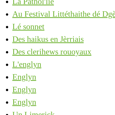
La Pathol'lie
Au Festival Littéthaithe dé Dg
Lé sonnet
Des haikus en Jèrriais
Des clerihews rouoyaux
L'englyn
Englyn
Englyn
Englyn
Un Limerick...