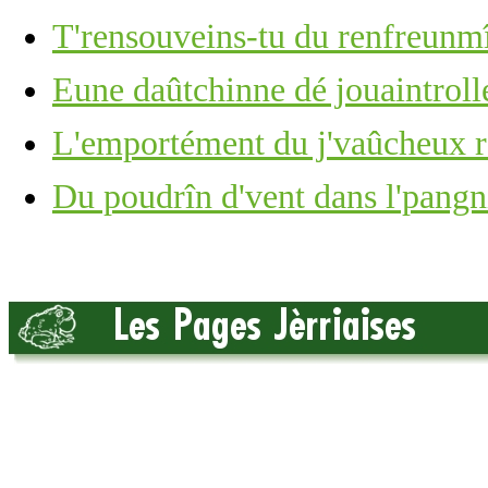
T'rensouveins-tu du renfreunm
Eune daûtchinne dé jouaintrolle,
L'emportément du j'vaûcheux r'
Du poudrîn d'vent dans l'pangn