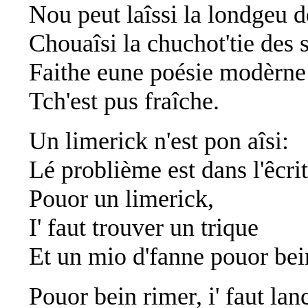
Nou peut laîssi la londgeu d
Chouaîsi la chuchot'tie des s
Faithe eune poésie modèrne
Tch'est pus fraîche.
Un limerick n'est pon aîsi:
Lé problième est dans l'êcrit
Pouor un limerick,
I' faut trouver un trique
Et un mio d'fanne pouor bein
Pouor bein rimer, i' faut lan