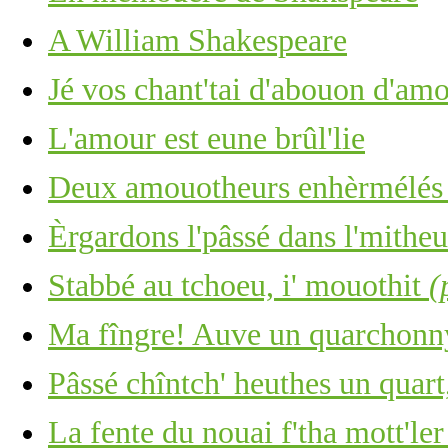
A William Shakespeare
Jé vos chant'tai d'abouon d'amo
L'amour est eune brûl'lie
Deux amouotheurs enhèrmélés 
Èrgardons l'pâssé dans l'mitheu
Stabbé au tchoeu, i' mouothit
(
Ma fîngre! Auve un quarchonny
Pâssé chîntch' heuthes un quart,
La fente du nouai f'tha mott'ler