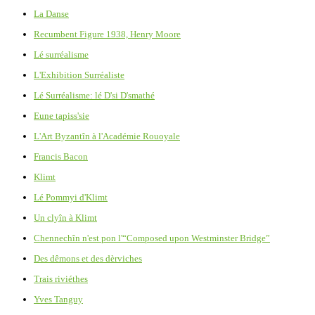
La Danse
Recumbent Figure 1938, Henry Moore
Lé surréalisme
L'Exhibition Surréaliste
Lé Surréalisme: lé D'si D'smathé
Eune tapiss'sie
L'Art Byzantîn à l'Académie Rouoyale
Francis Bacon
Klimt
Lé Pommyi d'Klimt
Un clyîn à Klimt
Chennechîn n'est pon l'“Composed upon Westminster Bridge”
Des dêmons et des dèrviches
Trais riviéthes
Yves Tanguy