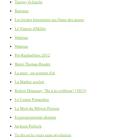
Tanguy êcliatchi
Baroque
Les biches brinnotent sus l'haut des monts
Lé S'meux d'Millet
Watteau
Watteau
Pré-Raphaëlites 2012
Henri Thomas Bosdet
La mort - un portrait d'sé
La Mathie souôrit
Robert Delaunay "Nu à la coiffeuse" (1915)
Lé Centre Pompidou
La Mort du Mâjeur Peirson
Expressionnisme abstrait
Jackson Pollock
Tu dis qu'tu veurs eune révolution