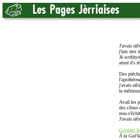
J'avais si
j'tais siez
Jé scriblyi
atout d's iè
Des pièche
l'apothéose
j'avais siê
la mémouai
Avaû les pa
des cônes 
nou-s'êchit
J'avais si
Geraint J
À la Gal'l