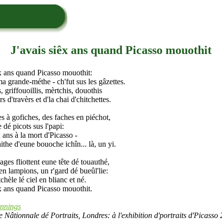
J'avais siêx ans quand Picasso mouothit
êx ans quand Picasso mouothit:
 ma grande-méthe - ch'fut sus les gâzettes.
s, griffouoillis, mèrtchis, douothis
rs d'travèrs et d'la chai d'chitchettes.
s à gofiches, des faches en piéchot,
 dé picots sus l'papi:
x ans à la mort d'Picasso -
the d'eune bouoche ichîn... là, un yi.
ges fliottent eune tête dé touauthé,
en lampions, un r'gard dé bueûl'lie:
chèle lé ciel en blianc et né.
êx ans quand Picasso mouothit.
ennings
ie Nâtionnale dé Portraits, Londres: à l'exhibition d'portraits d'Picasso