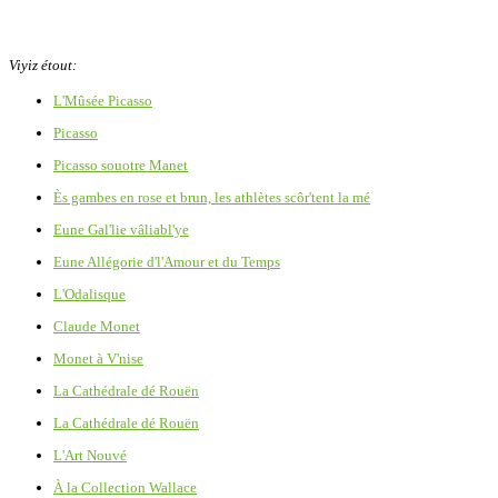
Viyiz étout:
L'Mûsée Picasso
Picasso
Picasso souotre Manet
Ès gambes en rose et brun, les athlètes scôr'tent la mé
Eune Gal'lie vâliabl'ye
Eune Allégorie d'l'Amour et du Temps
L'Odalisque
Claude Monet
Monet à V'nise
La Cathédrale dé Rouën
La Cathédrale dé Rouën
L'Art Nouvé
À la Collection Wallace