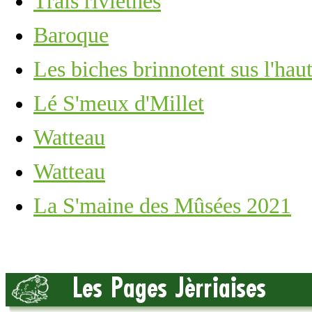
Trais riviéthes
Baroque
Les biches brinnotent sus l'hau
Lé S'meux d'Millet
Watteau
Watteau
La S'maine des Mûsées 2021