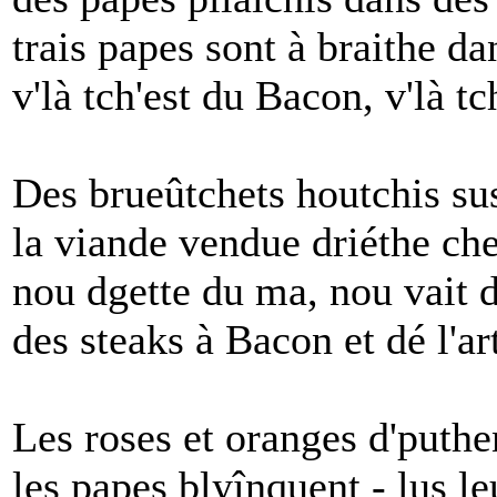
trais papes sont à braithe da
v'là tch'est du Bacon, v'là tch
Des brueûtchets houtchis su
la viande vendue driéthe che
nou dgette du ma, nou vait 
des steaks à Bacon et dé l'ar
Les roses et oranges d'puthe
les papes blyînquent - lus l