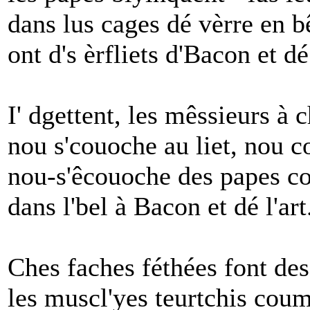
dans lus cages dé vèrre en b
ont d's èrfliets d'Bacon et dé 
I' dgettent, les mêssieurs à 
nou s'couoche au liet, nou c
nou-s'êcouoche des papes 
dans l'bel à Bacon et dé l'art
Ches faches féthées font des
les muscl'yes teurtchis cou