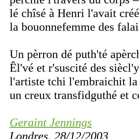
lé chîsé à Henri l'avait cré
la bouonnefemme des falais
Un pèrron dé puth'té apèrch
Êl'vé et r'suscité des siècl'
l'artiste tchi l'embraichit l
un creux transfidguthé et c
Geraint Jennings
Londres, 28/12/2003