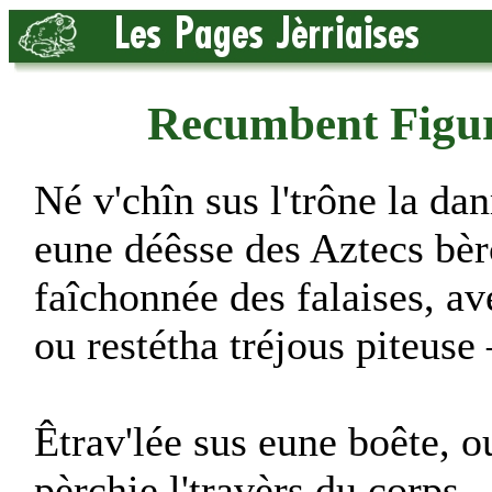
Recumbent Figu
Né v'chîn sus l'trône la da
eune déêsse des Aztecs bèrc
faîchonnée des falaises, a
ou restétha tréjous piteuse 
Êtrav'lée sus eune boête, o
pèrchie l'travèrs du corps 