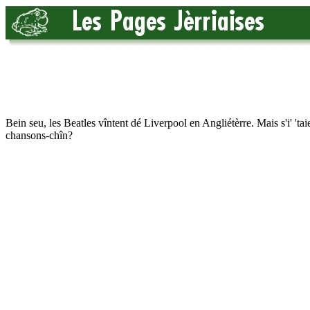
Bein seu, les Beatles vîntent dé Liverpool en Angliétèrre. Mais s'i' 'taie
chansons-chîn?