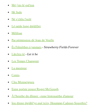
Mé j'sis lé gal'ron
Hé Jude
Né v'chîn l'solé
Lé raide long drédillet
Mêlêsse
Par pèrmission dé Jean de Veulle
Ès Frâsiéthes à janmais
-
Strawberry Fields Forever
Lâtchiz-lé
-
Let it be
Les Temps Changent
La musique
Cento
Chu Monseigneu
Eune poésie pouor Roger McGough
À l'heuthe du dînner - eune histouaithe d'amour
Iou dinne dgiâbl'ye qué tu'es, Houmme-Caûque-Souothis?