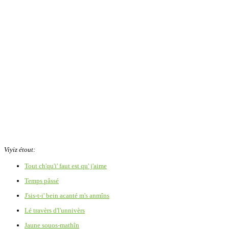
Viyiz étout:
Tout ch'qu'i' faut est qu' j'aime
Temps pâssé
J'sis-t-i' bein acanté m's anmîns
Lé travèrs d'l'unnivèrs
Jaune souos-mathîn