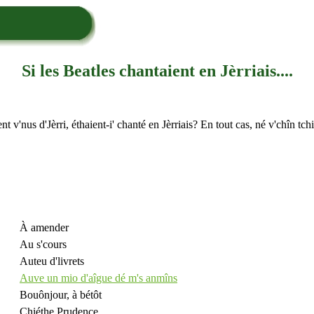
Si les Beatles chantaient en Jèrriais....
nt v'nus d'Jèrri, éthaient-i' chanté en Jèrriais? En tout cas, né v'chîn tch
À amender
Au s'cours
Auteu d'livrets
Auve un mio d'aîgue dé m's anmîns
Bouônjour, à bétôt
Chiéthe Prudence