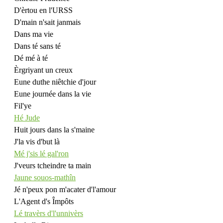
D'èrtou en l'URSS
D'main n'sait janmais
Dans ma vie
Dans té sans té
Dé mé à té
Èrgriyant un creux
Eune duthe niêtchie d'jour
Eune journée dans la vie
Fil'ye
Hé Jude
Huit jours dans la s'maine
J'la vis d'but là
Mé j'sis lé gal'ron
J'veurs tcheindre ta main
Jaune souos-mathîn
Jé n'peux pon m'acater d'l'amour
L'Agent d's Împôts
Lé travèrs d'l'unnivèrs