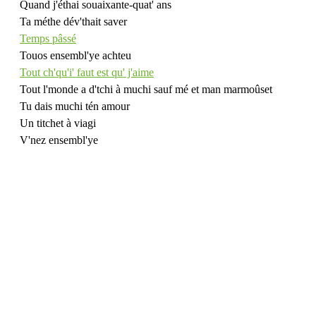
Quand j'éthai souaixante-quat' ans
Ta méthe dév'thait saver
Temps pâssé
Touos ensembl'ye achteu
Tout ch'qu'i' faut est qu' j'aime
Tout l'monde a d'tchi à muchi sauf mé et man marmoûset
Tu dais muchi tén amour
Un titchet à viagi
V'nez ensembl'ye