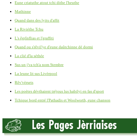
Eune criatuthe atout tchi dithe l'heuthe
Mathinne
Quand dans des lyits d'affit
La Riviéthe Tchu
L's êgrînflias et l'graffiti
Quand ou s'rêvil'ye d'eune daûtchinne dé dormi
La clié d'la séthée
Sus un j'va tch'a nom Stembre
La leune lit sus Livèrpool
Rêv'vèrsets
Les poètes dévthaient tréjous lus habilyi en fas d'sport
Tchique bord entré l'Pathadis et Woolworth, eune chanson