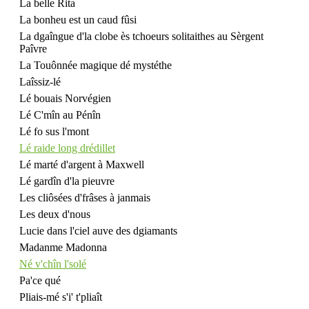
La belle Rita
La bonheu est un caud fûsi
La dgaîngue d'la clobe ès tchoeurs solitaithes au Sèrgent
Paîvre
La Touônnée magique dé mystéthe
Laîssiz-lé
Lé bouais Norvégien
Lé C'mîn au Pénîn
Lé fo sus l'mont
Lé raide long drédillet
Lé marté d'argent à Maxwell
Lé gardîn d'la pieuvre
Les cliôsées d'frâses à janmais
Les deux d'nous
Lucie dans l'ciel auve des dgiamants
Madanme Madonna
Né v'chîn l'solé
Pa'ce qué
Pliais-mé s'i' t'pliaît