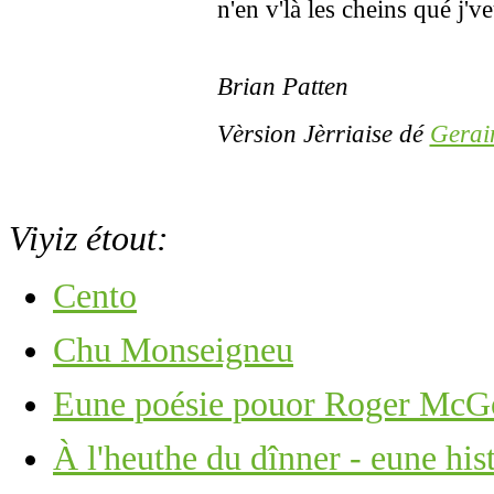
n'en v'là les cheins qué j've
Brian Patten
Vèrsion Jèrriaise dé
Gerai
Viyiz étout:
Cento
Chu Monseigneu
Eune poésie pouor Roger Mc
À l'heuthe du dînner - eune hi