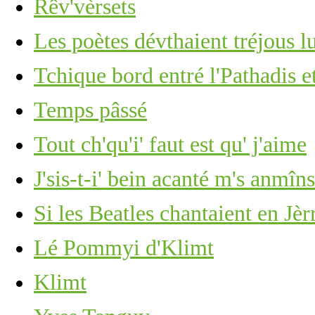
Rêv'vèrsets
Les poètes dévthaient tréjous lu
Tchique bord entré l'Pathadis 
Temps pâssé
Tout ch'qu'i' faut est qu' j'aime
J'sis-t-i' bein acanté m's anmîns
Si les Beatles chantaient en Jèrri
Lé Pommyi d'Klimt
Klimt