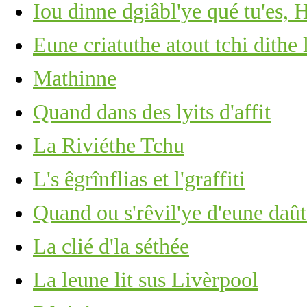
Iou dinne dgiâbl'ye qué tu'e
Eune criatuthe atout tchi dithe 
Mathinne
Quand dans des lyits d'affit
La Riviéthe Tchu
L's êgrînflias et l'graffiti
Quand ou s'rêvil'ye d'eune daû
La clié d'la séthée
La leune lit sus Livèrpool