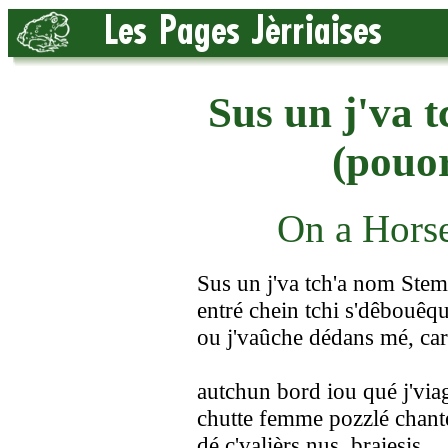
Sus un j'va 
(pouo
On a Hors
Sus un j'va tch'a nom Ste
entré chein tchi s'dêbouêq
ou j'vaûche dédans mé, car
autchun bord iou qué j'via
chutte femme pozzlé chant
dé c'valièrs nus, braiesis