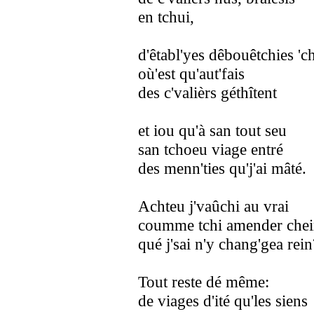
en tchui,
d'êtabl'yes dêbouêtchies 'c
où'est qu'aut'fais
des c'valièrs géthîtent
et iou qu'à san tout seu
san tchoeu viage entré
des menn'ties qu'j'ai mâté.
Achteu j'vaûchi au vrai
coumme tchi amender che
qué j'sai n'y chang'gea rein
Tout reste dé même:
de viages d'ité qu'les siens