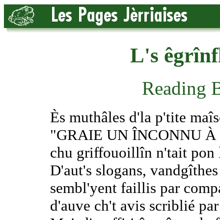
L's êgrînfl
Reading B
Ès muthâles d'la p'tite maî
"GRAIE UN ÎNCONNU À 
chu griffouoillîn n'tait pon
D'aut's slogans, vandgîthe
sembl'yent faillis par comp
d'auve ch't avis scriblié pa