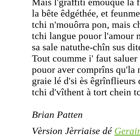
Mais l'graffiti êmoûque la f
la bête êdgéthée, et feunme
tchi n'mouôrra pon, mais c
tchi langue pouor l'amour 
sa sale natuthe-chîn sus dit
Tout coumme i' faut saluer 
pouor aver comprîns qu'la 
graie lé d'si ès êgrînflieurs
tchi d'vîthent à tort chein tc
Brian Patten
Vèrsion Jèrriaise dé
Gerai