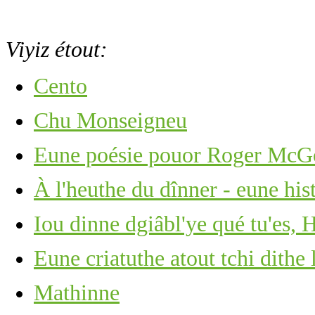
Viyiz étout:
Cento
Chu Monseigneu
Eune poésie pouor Roger Mc
À l'heuthe du dînner - eune hi
Iou dinne dgiâbl'ye qué tu'e
Eune criatuthe atout tchi dithe 
Mathinne