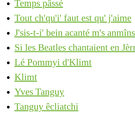
Temps pâssé
Tout ch'qu'i' faut est qu' j'aime
J'sis-t-i' bein acanté m's anmîns
Si les Beatles chantaient en Jèrri
Lé Pommyi d'Klimt
Klimt
Yves Tanguy
Tanguy êcliatchi