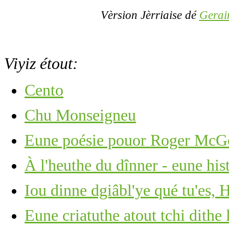
Vèrsion Jèrriaise dé
Gerai
Viyiz étout:
Cento
Chu Monseigneu
Eune poésie pouor Roger Mc
À l'heuthe du dînner - eune hi
Iou dinne dgiâbl'ye qué tu'e
Eune criatuthe atout tchi dithe 