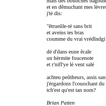
mais des bouoches bagoul
et en dêmuchant mes lèvre
j'té dis:
"êtrueûle-té sans brit
et aveins tes bras
coumme du vrai vrédîndgi 
dé d'dans eune êcale
un hèrmite foucenote
et r'nifl'ye lé vent salé
achteu peûtheurs, assis san
j'èrgardons l'couochant du 
tch'est qu'est tan nom?
Brian Patten