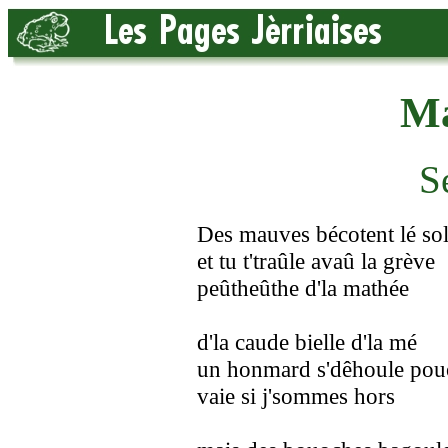
Ma
S
Des mauves bécotent lé so
et tu t'traûle avaû la grève
peûtheûthe d'la mathée
d'la caude bielle d'la mé
un honmard s'dêhoule pou
vaie si j'sommes hors