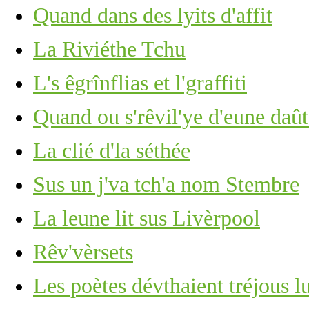
Quand dans des lyits d'affit
La Riviéthe Tchu
L's êgrînflias et l'graffiti
Quand ou s'rêvil'ye d'eune daû
La clié d'la séthée
Sus un j'va tch'a nom Stembre
La leune lit sus Livèrpool
Rêv'vèrsets
Les poètes dévthaient tréjous lu