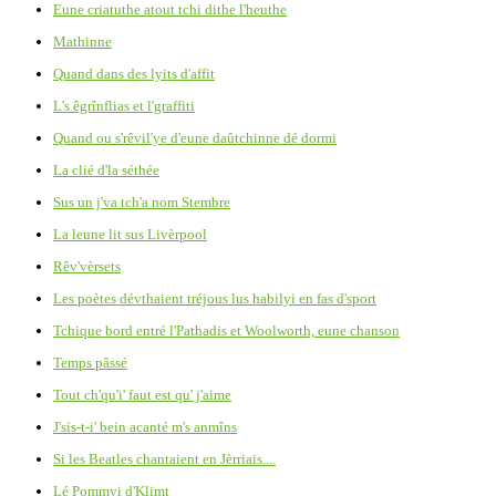
Eune criatuthe atout tchi dithe l'heuthe
Mathinne
Quand dans des lyits d'affit
L's êgrînflias et l'graffiti
Quand ou s'rêvil'ye d'eune daûtchinne dé dormi
La clié d'la séthée
Sus un j'va tch'a nom Stembre
La leune lit sus Livèrpool
Rêv'vèrsets
Les poètes dévthaient tréjous lus habilyi en fas d'sport
Tchique bord entré l'Pathadis et Woolworth, eune chanson
Temps pâssé
Tout ch'qu'i' faut est qu' j'aime
J'sis-t-i' bein acanté m's anmîns
Si les Beatles chantaient en Jèrriais....
Lé Pommyi d'Klimt