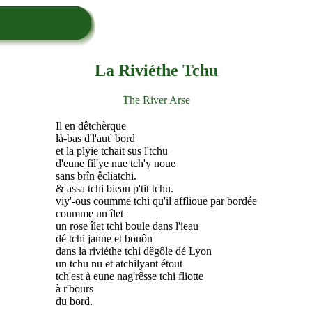
La Riviéthe Tchu
The River Arse
Il en dêtchèrque
là-bas d'l'aut' bord
et la plyie tchait sus l'tchu
d'eune fil'ye nue tch'y noue
sans brîn êcliatchi.
& assa tchi bieau p'tit tchu.
viy'-ous coumme tchi qu'il afflioue par bordée
coumme un îlet
un rose îlet tchi boule dans l'ieau
dé tchi janne et bouôn
dans la riviéthe tchi dêgôle dé Lyon
un tchu nu et atchilyant étout
tch'est à eune nag'rêsse tchi fliotte
à r'bours
du bord.