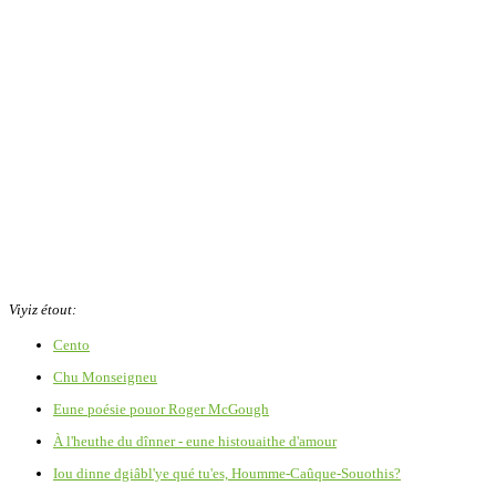
Viyiz étout:
Cento
Chu Monseigneu
Eune poésie pouor Roger McGough
À l'heuthe du dînner - eune histouaithe d'amour
Iou dinne dgiâbl'ye qué tu'es, Houmme-Caûque-Souothis?