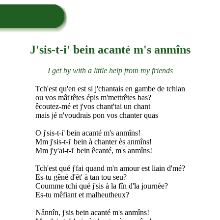
J'sis-t-i' bein acanté m's anmîns
I get by with a little help from my friends
Tch'est qu'en est si j'chantais en gambe de tchian
ou vos mât'têtes épis m'mettrêtes bas?
êcoutez-mé et j'vos chant'tai un chant
mais jé n'voudrais pon vos chanter quas
O j'sis-t-i' bein acanté m's anmîns!
Mm j'sis-t-i' bein à chanter ès anmîns!
Mm j'y'ai-t-i' bein êcanté, m's anmîns!
Tch'est qué j'fai quand m'n amour est liain d'mé?
Es-tu gêné d'êt' à tan tou seu?
Coumme tchi qué j'sis à la fîn d'la journée?
Es-tu mêfiant et malheutheux?
Nânnîn, j'sis bein acanté m's anmîns!