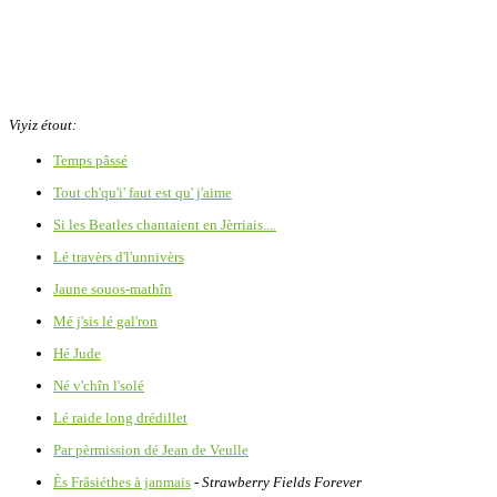
Viyiz étout:
Temps pâssé
Tout ch'qu'i' faut est qu' j'aime
Si les Beatles chantaient en Jèrriais....
Lé travèrs d'l'unnivèrs
Jaune souos-mathîn
Mé j'sis lé gal'ron
Hé Jude
Né v'chîn l'solé
Lé raide long drédillet
Par pèrmission dé Jean de Veulle
Ès Frâsiéthes à janmais
-
Strawberry Fields Forever