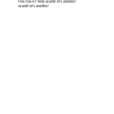
Oui j'sis-t-i' bein acanté m's anmîns!
acanté m's anmîns!