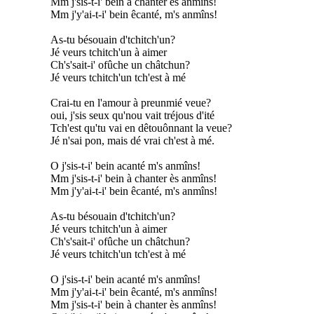
Mm j'sis-t-i' bein à chanter ès anmîns!
Mm j'y'ai-t-i' bein êcanté, m's anmîns!
As-tu bésouain d'tchitch'un?
Jé veurs tchitch'un à aimer
Ch's'sait-i' ofûche un châtchun?
Jé veurs tchitch'un tch'est à mé
Crai-tu en l'amour à preunmié veue?
oui, j'sis seux qu'nou vait tréjous d'ité
Tch'est qu'tu vai en dêtouônnant la veue?
Jé n'sai pon, mais dé vrai ch'est à mé.
O j'sis-t-i' bein acanté m's anmîns!
Mm j'sis-t-i' bein à chanter ès anmîns!
Mm j'y'ai-t-i' bein êcanté, m's anmîns!
As-tu bésouain d'tchitch'un?
Jé veurs tchitch'un à aimer
Ch's'sait-i' ofûche un châtchun?
Jé veurs tchitch'un tch'est à mé
O j'sis-t-i' bein acanté m's anmîns!
Mm j'y'ai-t-i' bein êcanté, m's anmîns!
Mm j'sis-t-i' bein à chanter ès anmîns!