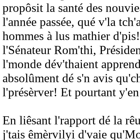
propôsit la santé des nouvi
l'année passée, qué v'la tch
hommes à lus mathier d'pis! 
l'Sénateur Rom'thi, Présiden
l'monde dév'thaient apprendre
absolûment dé s'n avis qu'ch
l'présèrver! Et pourtant y'en a
En liêsant l'rapport dé la r
j'tais êmèrvilyi d'vaie qu'Mo