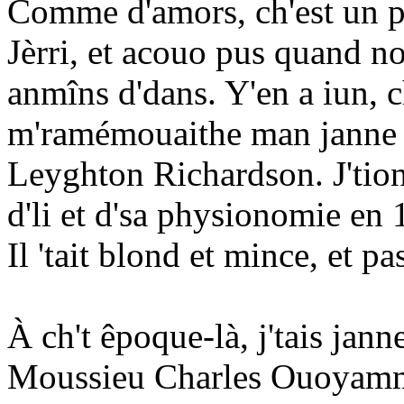
Comme d'amors, ch'est un pli
Jèrri, et acouo pus quand no
anmîns d'dans. Y'en a iun, ch
m'ramémouaithe man janne t
Leyghton Richardson. J'tio
d'li et d'sa physionomie en 
Il 'tait blond et mince, et pa
À ch't êpoque-là, j'tais jan
Moussieu Charles Ouoyamme B