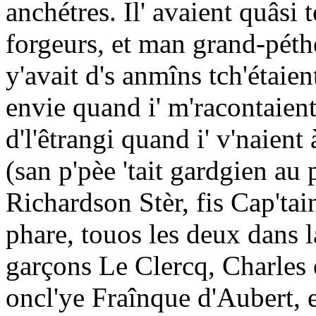
anchétres. Il' avaient quâsi 
forgeurs, et man grand-péthe 
y'avait d's anmîns tch'étaien
envie quand i' m'racontaient 
d'l'êtrangi quand i' v'naien
(san p'pèe 'tait gardgien au
Richardson Stèr, fis Cap'tai
phare, touos les deux dans 
garçons Le Clercq, Charles e
oncl'ye Fraînque d'Aubert, et