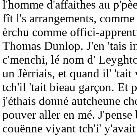
l'homme d'affaithes au p'pè
fît l's arrangements, comme 
èrchu comme offici-apprenti
Thomas Dunlop. J'en 'tais i
c'menchi, lé nom d' Leyghto
un Jèrriais, et quand il' 'tait
tch'il 'tait bieau garçon. Et
j'éthais donné autcheune cho
pouver aller en mé. J'pense 
couënne viyant tch'i' y'avai