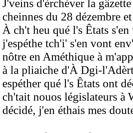
J'veins d'èrchéver la gâzett
cheinnes du 28 dézembre et 
À ch't heu qué l's Êtats s'en
j'espéthe tch'i' s'en vont en
nôtre en Améthique à m'appor
à la pliaiche d'À Dgi-l'Adèrt
espéther qué l's Êtats ont dé
ch'tait nouos législateurs à
décidé, j'en éthais mes dout