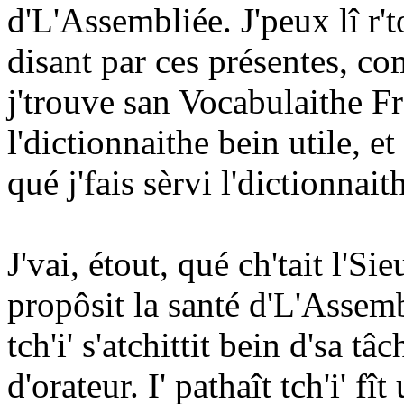
d'L'Assembliée. J'peux lî r'
disant par ces présentes, co
j'trouve san Vocabulaithe Fr
l'dictionnaithe bein utile, et
qué j'fais sèrvi l'dictionnait
J'vai, étout, qué ch'tait l'S
propôsit la santé d'L'Assemb
tch'i' s'atchittit bein d'sa t
d'orateur. I' pathaît tch'i' fî