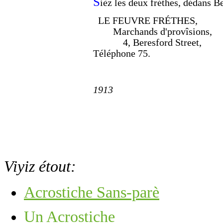
S
ièz les deux fréthes, dédans Be
LE FEUVRE FRÉTHES,
Marchands d'provîsions,
4, Beresford Street,
Téléphone 75.
1913
Viyiz étout:
Acrostiche Sans-parè
Un Acrostiche