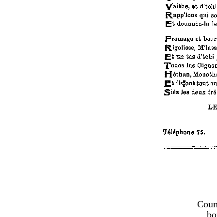
Coun
bo