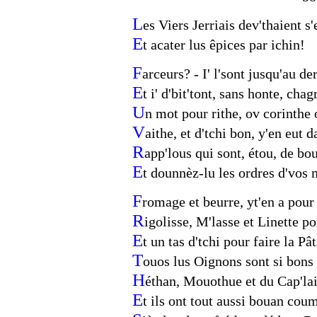
L
es Viers Jerriais dev'thaient s'
E
t acater lus êpices par ichin!
F
arceurs? - I' l'sont jusqu'au de
E
t i' d'bit'tont, sans honte, chag
U
n mot pour rithe, ov corinthe 
V
aithe, et d'tchi bon, y'en eut 
R
app'lous qui sont, étou, de bo
E
t dounnèz-lu les ordres d'vos
F
romage et beurre, yt'en a pour
R
igolisse, M'lasse et Linette po
E
t un tas d'tchi pour faire la Pâ
T
ouos lus Oignons sont si bons 
H
éthan, Mouothue et du Cap'la
E
t ils ont tout aussi bouan cou