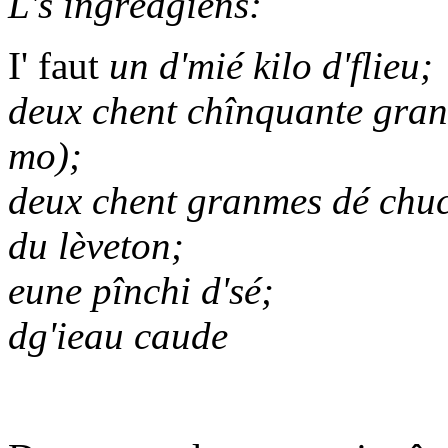
L's îngrédgiens:
I' faut
un d'mié kilo d'flieu;
deux chent chînquante granm
mo);
deux chent granmes dé chuc
du lèveton;
eune pînchi d'sé;
dg'ieau caude