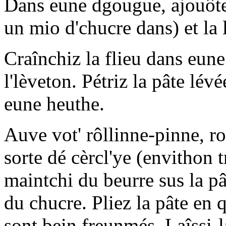
Dans eune dgougue, ajouôtez
un mio d'chucre dans) et la 
Craînchiz la flieu dans eune 
l'lèveton. Pétriz la pâte lévé
eune heuthe.
Auve vot' rôllinne-pinne, ro
sorte dé cèrcl'ye (envithon 
maintchi du beurre sus la pâ
du chucre. Pliez la pâte en q
sont bein freunmés. Laîssi-