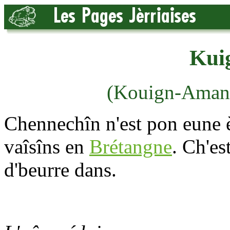
Kui
(Kouign-Aman
Chennechîn n'est pon eune è
vaîsîns en
Brétangne
. Ch'es
d'beurre dans.