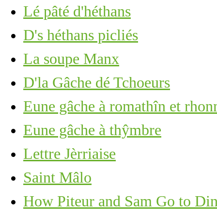
Lé pâté d'héthans
D's héthans picliés
La soupe Manx
D'la Gâche dé Tchoeurs
Eune gâche à romathîn et rho
Eune gâche à thŷmbre
Lettre Jèrriaise
Saint Mâlo
How Piteur and Sam Go to Di