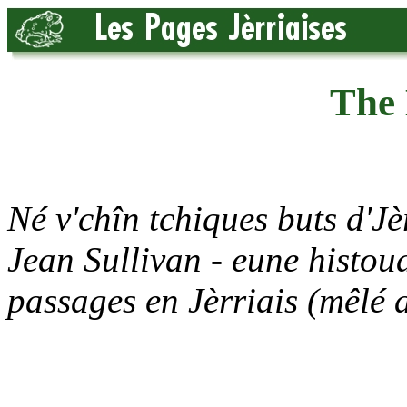
The 
Né v'chîn tchiques buts d'Jè
Jean Sullivan - eune histoua
passages en Jèrriais (mêlé 