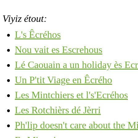
Viyiz étout:
L's Êcréhos
Nou vait es Escrehous
Lé Caouain a un holiday ès Ec
Un P'tit Viage en Êcrého
Les Mintchiers et l's'Ecréhos
Les Rotchièrs dé Jèrri
Ph'lip doesn't care about the M