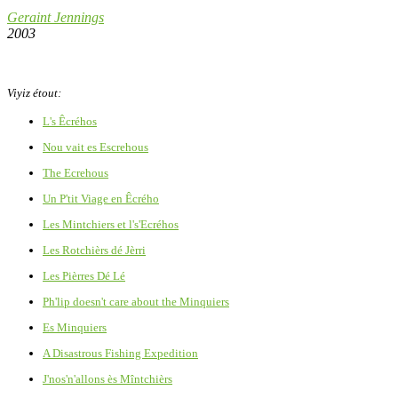
Geraint Jennings
2003
Viyiz étout:
L's Êcréhos
Nou vait es Escrehous
The Ecrehous
Un P'tit Viage en Êcrého
Les Mintchiers et l's'Ecréhos
Les Rotchièrs dé Jèrri
Les Pièrres Dé Lé
Ph'lip doesn't care about the Minquiers
Es Minquiers
A Disastrous Fishing Expedition
J'nos'n'allons ès Mîntchièrs