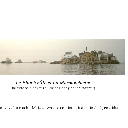
Lé Bliantch'Île et La Marmotchiéthe
(Mèrcie bein des fais à Eric de Bondy pouor l'portrait)
sus chu rotchi. Mais sa vouaix continnuait à v'nîn d'ilà, en dithant