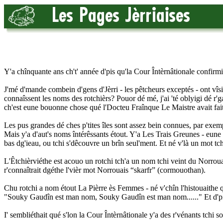
Y'a chînquante ans ch't' année d'pis qu'la Cour Întèrnâtionale confirm
J'mé d'mande combein d'gens d'Jèrri - les pêtcheurs exceptés - ont vîsité
connaîssent les noms des rotchièrs? Pouor dé mé, j'ai 'té oblyigi dé r'g
ch'est eune bouonne chose qué l'Docteu Fraînque Le Maistre avait fait 
Les pus grandes dé ches p'tites îles sont assez bein connues, par exem
Mais y'a d'aut's noms întérêssants étout. Y'a Les Trais Greunes - eune g
bas dg'ieau, ou tchi s'dêcouvre un brîn seul'ment. Et né v'là un mot tch
L'Êtchièrviéthe est acouo un rotchi tch'a un nom tchi veint du Norrouai
r'connaîtrait dgéthe l'vièr mot Norrouais “skarfr” (cormouothan).
Chu rotchi a nom étout La Pièrre ès Femmes - né v'chîn l'histouaithe 
"Souky Gaudîn est man nom, Souky Gaudîn est man nom......" Et d'pis 
I' sembliéthait qué s'lon la Cour Întèrnâtionale y'a des r'vénants tchi s