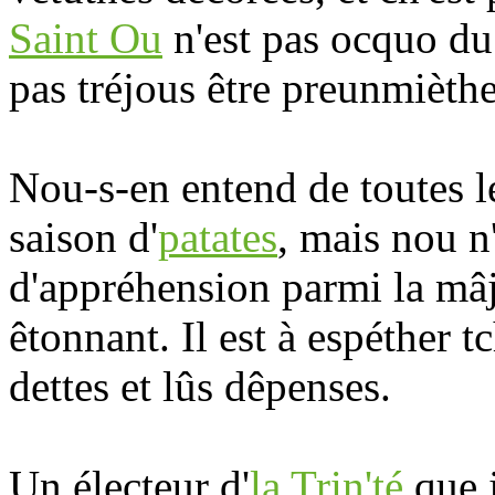
Saint Ou
n'est pas ocquo du
pas tréjous être preunmièthe
Nou-s-en entend de toutes le
saison d'
patates
, mais nou n'
d'appréhension parmi la mâjo
êtonnant. Il est à espéther t
dettes et lûs dêpenses.
Un électeur d'
la Trin'té
que j