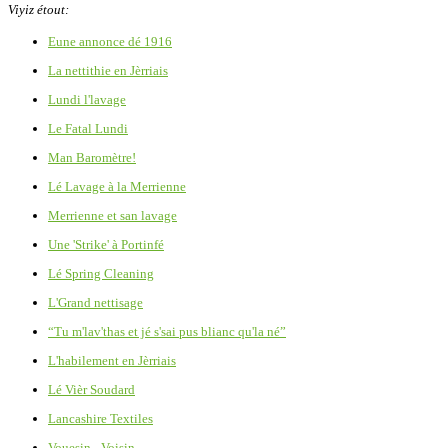
Viyiz étout:
Eune annonce dé 1916
La nettithie en Jèrriais
Lundi l'lavage
Le Fatal Lundi
Man Baromètre!
Lé Lavage à la Merrienne
Merrienne et san lavage
Une 'Strike' à Portinfé
Lé Spring Cleaning
L'Grand nettisage
“Tu m'lav'thas et jé s'sai pus blianc qu'la né”
L'habilement en Jèrriais
Lé Vièr Soudard
Lancashire Textiles
Vouesin - Voisin