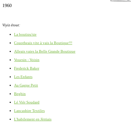
1960
Viyiz étout:
La boutiqu'sie
Couotheais vite à vais la Boutique!!!
Alleais vaies la Belle Grande Boutique
Vouesin - Voisin
Frederick Baker
Les Enfants
Au Gagne Petit
Beghin
Lé Vièr Soudard
Lancashire Textiles
L'habilement en Jèrriais