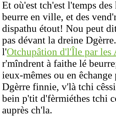
Et où'est tch'est l'temps des
beurre en ville, et des vend
dispathu étout! Nou peut dit
pas dévant la dreine Dgèrre
l'
Otchupâtion d'l'Île par le
r'mîndrent à faithe lé beurr
ieux-mêmes ou en êchange p
Dgèrre finnie, v'là tchi cêssit
bein p'tit d'fèrmiéthes tchi 
auprès ch'la.