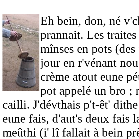
Eh bein, don, né v'
prannait. Les traites
mînses en pots (des 
jour en r'vénant nou
crème atout eune pé
pot appelé un bro ; m
cailli. J'dévthais p't-êt' dith
eune fais, d'aut's deux fais
meûthi (i' lî fallait à bein pr