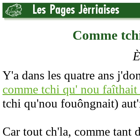
Comme tchi 
È
Y'a dans les quatre ans j'do
comme tchi qu' nou faîthait 
tchi qu'nou fouôngnait) aut'f
Car tout ch'la, comme tant d