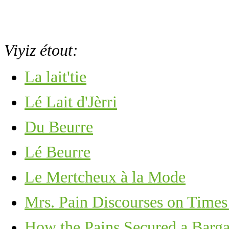
Viyiz étout:
La lait'tie
Lé Lait d'Jèrri
Du Beurre
Lé Beurre
Le Mertcheux à la Mode
Mrs. Pain Discourses on Time
How the Pains Secured a Barga