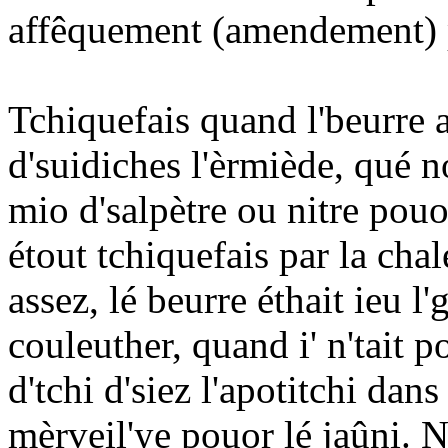
affêquement (amendement) p
Tchiquefais quand l'beurre a
d'suidiches l'èrmiède, qué no
mio d'salpètre ou nitre pouo
étout tchiquefais par la cha
assez, lé beurre éthait ieu 
couleuther, quand i' n'tait p
d'tchi d'siez l'apotitchi dans
mèrveil'ye pouor lé jaûni. 