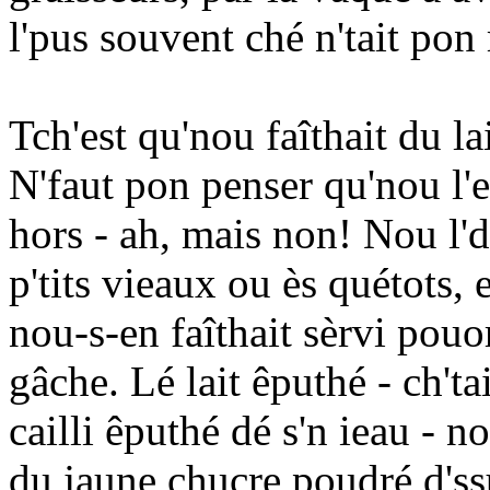
l'pus souvent ché n'tait pon 
Tch'est qu'nou faîthait du lai
N'faut pon penser qu'nou l'e
hors - ah, mais non! Nou l'd
p'tits vieaux ou ès quétots,
nou-s-en faîthait sèrvi pouor
gâche. Lé lait êputhé - ch'tait
cailli êputhé dé s'n ieau - n
du jaune chucre poudré d'ssu