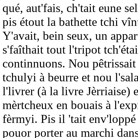
qué, aut'fais, ch'tait eune sel
pis étout la bathette tchi vî
Y'avait, bein seux, un appar
s'faîthait tout l'tripot tch'é
continnuons. Nou pêtrissait l
tchulyi à beurre et nou l'sal
l'livrer (à la livre Jèrriaise
mèrtcheux en bouais à l'exp
fèrmyi. Pis il 'tait env'lopp
pouor porter au marchi dans 