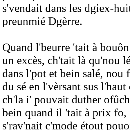
s'vendait dans les dgiex-huit
preunmié Dgèrre.
Quand l'beurre 'tait à bouôn
un excès, ch'tait là qu'nou l
dans l'pot et bein salé, nou f
du sé en l'vèrsant sus l'hau
ch'la i' pouvait duther ofûch
bein quand il 'tait à prix fo,
s'rav'nait c'mode étout pou