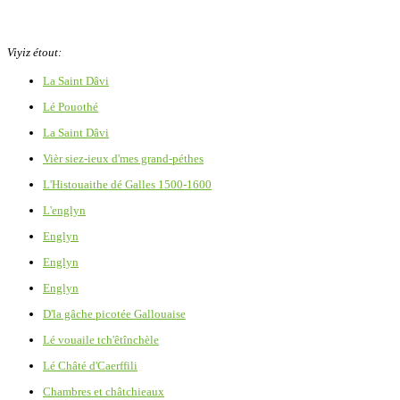
Viyiz étout:
La Saint Dâvi
Lé Pouothé
La Saint Dâvi
Vièr siez-ieux d'mes grand-péthes
L'Histouaithe dé Galles 1500-1600
L'englyn
Englyn
Englyn
Englyn
D'la gâche picotée Gallouaise
Lé vouaile tch'êtînchèle
Lé Châté d'Caerffili
Chambres et châtchieaux