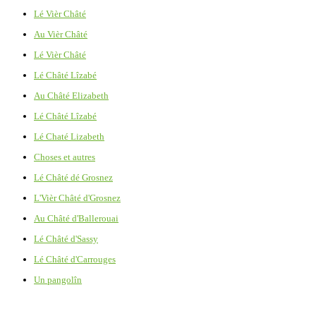
Lé Vièr Châté
Au Vièr Châté
Lé Vièr Châté
Lé Châté Lîzabé
Au Châté Elizabeth
Lé Châté Lîzabé
Lé Chaté Lizabeth
Choses et autres
Lé Châté dé Grosnez
L'Vièr Châté d'Grosnez
Au Châté d'Ballerouai
Lé Châté d'Sassy
Lé Châté d'Carrouges
Un pangolîn