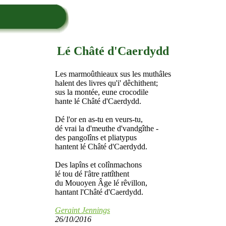
Lé Châté d'Caerdydd
Les marmoûthieaux sus les muthâles
halent des livres qu'i' dêchithent;
sus la montée, eune crocodile
hante lé Châté d'Caerdydd.
Dé l'or en as-tu en veurs-tu,
dé vrai la d'meuthe d'vandgîthe -
des pangolîns et pliatypus
hantent lé Châté d'Caerdydd.
Des lapîns et colînmachons
lé tou dé l'âtre rattîthent
du Mouoyen Âge lé rêvillon,
hantant l'Châté d'Caerdydd.
Geraint Jennings
26/10/2016