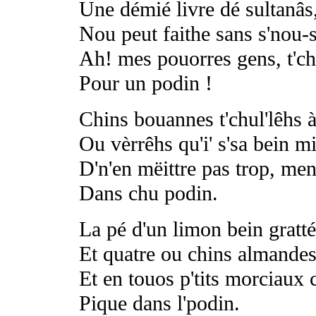
Une démié livre dé sultanâs
Nou peut faithe sans s'nou-s
Ah! mes pouorres gens, t'ch
Pour un podin !
Chins bouannes t'chul'lêhs à
Ou vèrrêhs qu'i' s'sa bein m
D'n'en mëittre pas trop, me
Dans chu podin.
La pé d'un limon bein gratté
Et quatre ou chins almandes
Et en touos p'tits morciaux 
Pique dans l'podin.