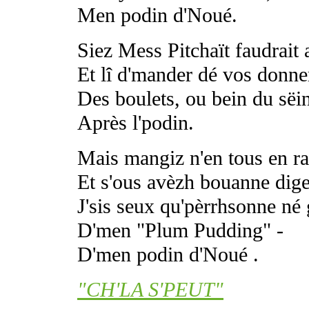
Men podin d'Noué.
Siez Mess Pitchaït faudrait a
Et lî d'mander dé vos donne
Des boulets, ou bein du sëi
Après l'podin.
Mais mangiz n'en tous en ra
Et s'ous avèzh bouanne dige
J'sis seux qu'pèrrhsonne né
D'men "Plum Pudding" -
D'men podin d'Noué .
"CH'LA S'PEUT"