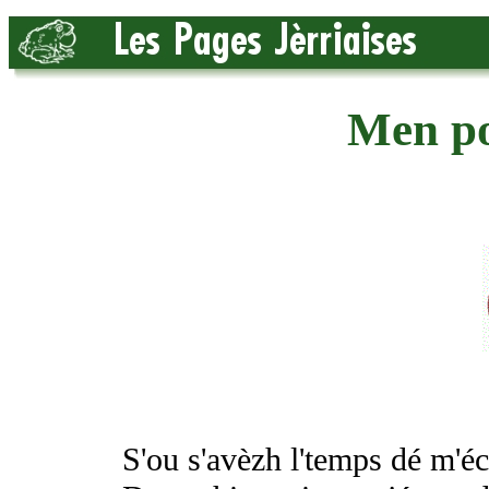
Men po
S'ou s'avèzh l'temps dé m'éc