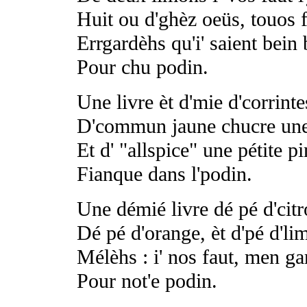
Huit ou d'ghèz oeüs, touos 
Errgardèhs qu'i' saient bein 
Pour chu podin.
Une livre èt d'mie d'corrintes
D'commun jaune chucre une 
Et d' "allspice" une pétite pi
Fianque dans l'podin.
Une démié livre dé pé d'citr
Dé pé d'orange, èt d'pé d'li
Mélèhs : i' nos faut, men g
Pour not'e podin.