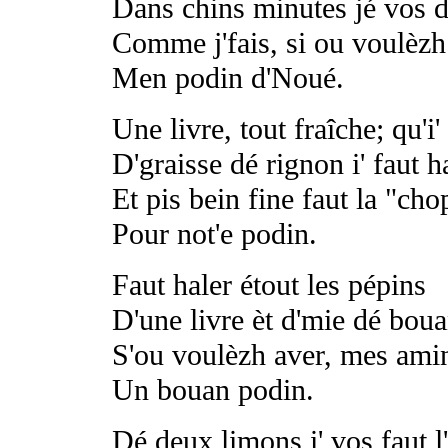
Dans chins minutes jé vos d
Comme j'fais, si ou voulèzh 
Men podin d'Noué.
Une livre, tout fraîche; qu'i' 
D'graisse dé rignon i' faut h
Et pis bein fine faut la "cho
Pour not'e podin.
Faut haler étout les pépins
D'une livre èt d'mie dé boua
S'ou voulèzh aver, mes amin
Un bouan podin.
Dé deux limons i' vos faut l'