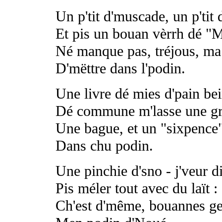
Un p'tit d'muscade, un p'tit 
Et pis un bouan vèrrh dé "M
Né manque pas, tréjous, ma 
D'mëttre dans l'podin.
Une livre dé mies d'pain bei
Dé commune m'lasse une gra
Une bague, et un "sixpence"
Dans chu podin.
Une pinchie d'sno - j'veur d
Pis méler tout avec du laït :
Ch'est d'même, bouannes gens