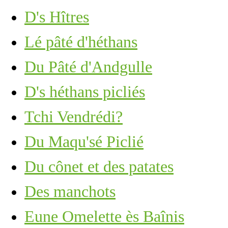
D's Hîtres
Lé pâté d'héthans
Du Pâté d'Andgulle
D's héthans picliés
Tchi Vendrédi?
Du Maqu'sé Piclié
Du cônet et des patates
Des manchots
Eune Omelette ès Baînis