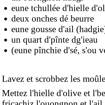
eune tchullée d'hielle d'o
deux onches dé beurre
eune gousse d'ail (hadgie
un quart d'pînte dg'ieau
(eune pînchie d'sé, s'ou v
Lavez et scrobbez les moûles
Mettez l'hielle d'olive et l'
fricachiz l'ouongnon et l'ai