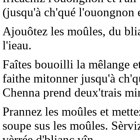
(jusqu'à ch'qué l'ouongnon 
Ajouôtez les moûles, du blia
l'ieau.
Faîtes bouoilli la mêlange e
faithe mitonner jusqu'à ch'q
Chenna prend deux'trais mi
Prannez les moûles et mettez
soupe sus les moûles. Sèrvi
vèrrée d'blianc vîn.