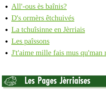
All'-ous ès baînis?
D's ormèrs êtchuivés
La tchuîsinne en Jèrriais
Les paîssons
J't'aime mille fais mus qu'man