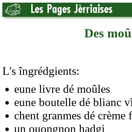
Des moûl
L's îngrédgients:
eune livre dé moûles
eune boutelle dé blianc v
chent granmes dé crème f
un ouongnon hadgi