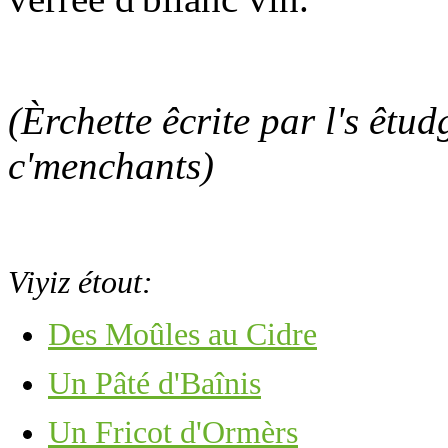
(Èrchette êcrite par l's êtud
c'menchants)
Viyiz étout:
Des Moûles au Cidre
Un Pâté d'Baînis
Un Fricot d'Ormèrs