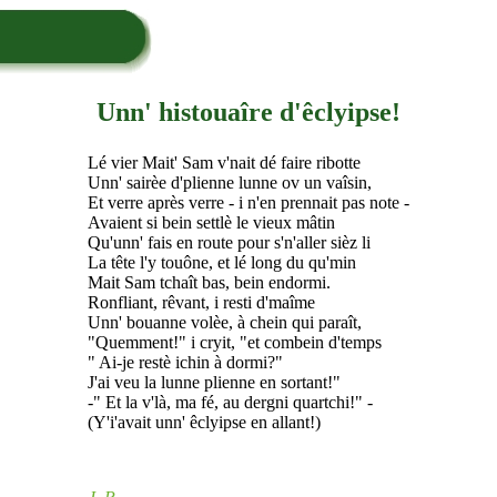
Unn' histouaîre d'êclyipse!
Lé vier Mait' Sam v'nait dé faire ribotte
Unn' sairèe d'plienne lunne ov un vaîsin,
Et verre après verre - i n'en prennait pas note -
Avaient si bein settlè le vieux mâtin
Qu'unn' fais en route pour s'n'aller sièz li
La tête l'y touône, et lé long du qu'min
Mait Sam tchaît bas, bein endormi.
Ronfliant, rêvant, i resti d'maîme
Unn' bouanne volèe, à chein qui paraît,
"Quemment!" i cryit, "et combein d'temps
" Ai-je restè ichin à dormi?"
J'ai veu la lunne plienne en sortant!"
-" Et la v'là, ma fé, au dergni quartchi!" -
(Y'i'avait unn' êclyipse en allant!)