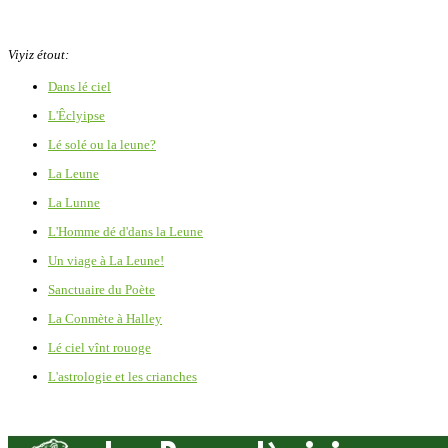
Viyiz étout:
Dans lé ciel
L'Êclyipse
Lé solé ou la leune?
La Leune
La Lunne
L'Homme dé d'dans la Leune
Un viage à La Leune!
Sanctuaire du Poète
La Conmète à Halley
Lé ciel vînt rouoge
L'astrologie et les crianches