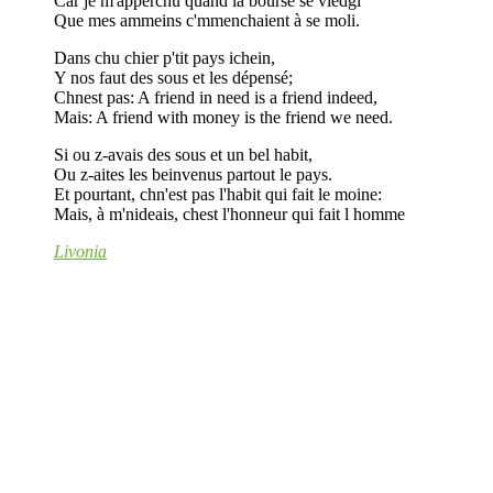
Car je m'apperchu quand la bourse se viédgi
Que mes ammeins c'mmenchaient à se moli.
Dans chu chier p'tit pays ichein,
Y nos faut des sous et les dépensé;
Chnest pas: A friend in need is a friend indeed,
Mais: A friend with money is the friend we need.
Si ou z-avais des sous et un bel habit,
Ou z-aites les beinvenus partout le pays.
Et pourtant, chn'est pas l'habit qui fait le moine:
Mais, à m'nideais, chest l'honneur qui fait l homme
Livonia