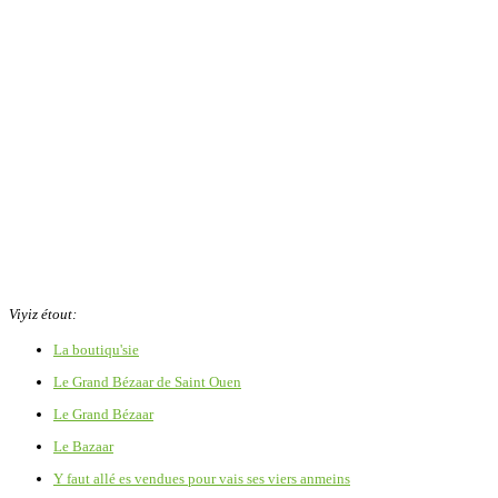
Viyiz étout:
La boutiqu'sie
Le Grand Bézaar de Saint Ouen
Le Grand Bézaar
Le Bazaar
Y faut allé es vendues pour vais ses viers anmeins