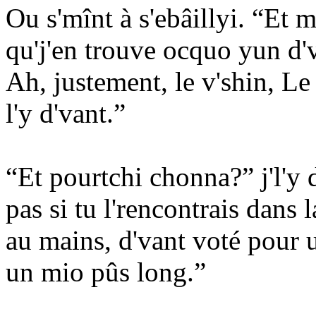
Ou s'mînt à s'ebâillyi. “Et m
qu'j'en trouve ocquo yun d'
Ah, justement, le v'shin, Le
l'y d'vant.”
“Et pourtchi chonna?” j'l'y 
pas si tu l'rencontrais dans l
au mains, d'vant voté pour
un mio pûs long.”