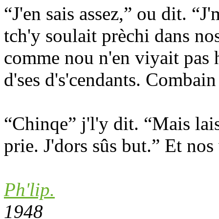
“J'en sais assez,” ou dit. “
tch'y soulait prèchi dans no
comme nou n'en viyait pas h
d'ses d's'cendants. Combain 
“Chinqe” j'l'y dit. “Mais lais
prie. J'dors sûs but.” Et nos
Ph'lip.
1948