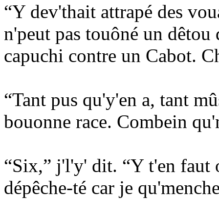
“Y dev'thait attrapé des voua
n'peut pas touôné un dêtou d
capuchi contre un Cabot. Ch
“Tant pus qu'y'en a, tant mû
bouonne race. Combein qu'n
“Six,” j'l'y' dit. “Y t'en f
dépêche-té car je qu'mench