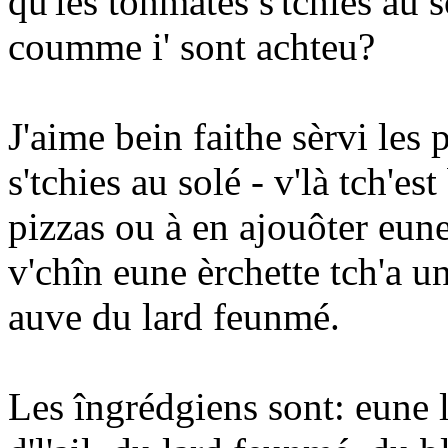
qu'les tonmates s'tchies au 
coumme i' sont achteu?
J'aime bein faithe sèrvi les
s'tchies au solé - v'là tch'e
pizzas ou à en ajouôter eune
v'chîn eune èrchette tch'a u
auve du lard feunmé.
Les îngrédgiens sont: eune 