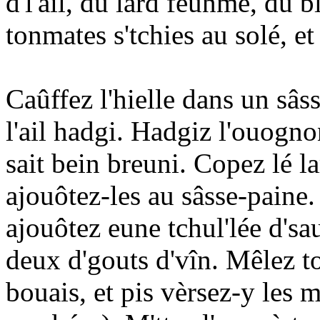
d'l'ail, du lard feunmé, du b
tonmates s'tchies au solé, et 
Caûffez l'hielle dans un sâ
l'ail hadgi. Hadgiz l'ouognon
sait bein breuni. Copez lé la
ajouôtez-les au sâsse-paine.
ajouôtez eune tchul'lée d'sa
deux d'gouts d'vîn. Mêlez t
bouais, et pis vèrsez-y les 