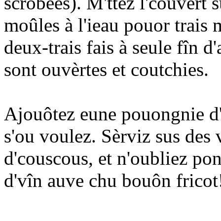
scrobées). M'ttez l'couvèrt s
moûles à l'ieau pouor trais 
deux-trais fais à seule fîn d
sont ouvèrtes et coutchies.
Ajouôtez eune pouongnie d'p
s'ou voulez. Sèrviz sus des v
d'couscous, et n'oubliez pon 
d'vîn auve chu bouôn fricot