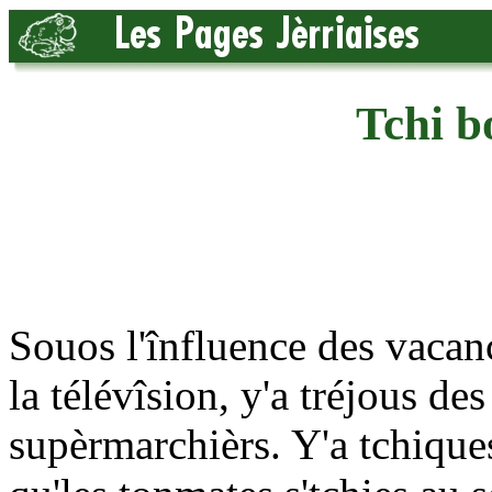
Tchi b
Souos l'înfluence des vacanc
la télévîsion, y'a tréjous de
supèrmarchièrs. Y'a tchiques