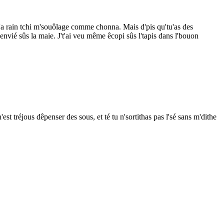
'y'a rain tchi m'souôlage comme chonna. Mais d'pis qu'tu'as des
'envié sûs la maie. J't'ai veu même êcopi sûs l'tapis dans l'bouon
est tréjous dêpenser des sous, et té tu n'sortithas pas l'sé sans m'dithe