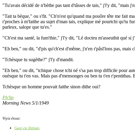
"Tu'avais décidé de n'bèthe pas tant d'tâsses de tais," j'l'y dit, "mais j'
"Tait ta bèque," ou s'fit. "Ch'n'est qu'quand ma pouôre tête me fait ma
r'proches à m'faithe au sujet d'man tais, explique mé pourtchi qu'tu fum
parleux, salope que tu'es."
"Ch'est ma santé, la fum'thie," j'l'y dit, "Lé docteu m'asseuthit qué si j
"Eh ben," ou dit, "d'pis qu'ch'est d'même, j'n'en r'pâsl'lons pas, mais 
"Tchèsque tu sugèthe?" j'l'y d'mandit.
"Eh ben," ou dit, "tchique chose tchi né s'sa pas trop difficile pour aut
ouèsque tu t'en vas. Mais pas d'mensonges ou ben tu t'en r'pentithas.
Tchèsque un homme pouvait faithe sinon dithe oui?
Ph'lip
Morning News 5/1/1949
Viyiz étout:
Gagi en Jèrriais