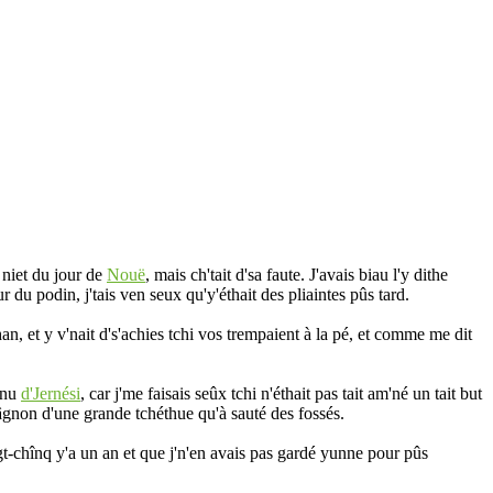
 niet du jour de
Nouë
, mais ch'tait d'sa faute. J'avais biau l'y dithe
r du podin, j'tais ven seux qu'y'éthait des pliaintes pûs tard.
han, et y v'nait d's'achies tchi vos trempaient à la pé, et comme me dit
v'nu
d'Jernési
, car j'me faisais seûx tchi n'éthait pas tait am'né un tait but
 câgnon d'une grande tchéthue qu'à sauté des fossés.
ngt-chînq y'a un an et que j'n'en avais pas gardé yunne pour pûs