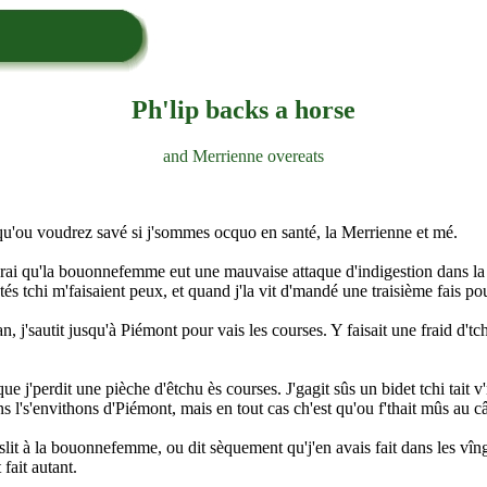
Ph'lip backs a horse
and Merrienne overeats
en qu'ou voudrez savé si j'sommes ocquo en santé, la Merrienne et mé.
 vrai qu'la bouonnefemme eut une mauvaise attaque d'indigestion dans la
tés tchi m'faisaient peux, et quand j'la vit d'mandé une traisième fais pou
, j'sautit jusqu'à Piémont pour vais les courses. Y faisait une fraid d'tc
que j'perdit une pièche d'êtchu ès courses. J'gagit sûs un bidet tchi tait 
ans l's'envithons d'Piémont, mais en tout cas ch'est qu'ou f'thait mûs au
pâslit à la bouonnefemme, ou dit sèquement qu'j'en avais fait dans les vî
 fait autant.