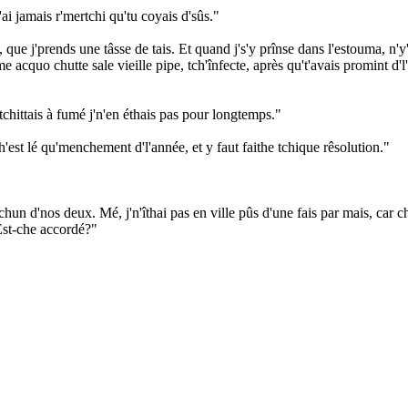
n'ai jamais r'mertchi qu'tu coyais d'sûs."
, que j'prends une tâsse de tais. Et quand j's'y prînse dans l'estouma, n
e acquo chutte sale vieille pipe, tch'înfecte, après qu't'avais promint d'l
'tchittais à fumé j'n'en éthais pas pour longtemps."
ch'est lé qu'menchement d'l'année, et y faut faithe tchique rêsolution."
chun d'nos deux. Mé, j'n'îthai pas en ville pûs d'une fais par mais, car ch'
 Est-che accordé?"