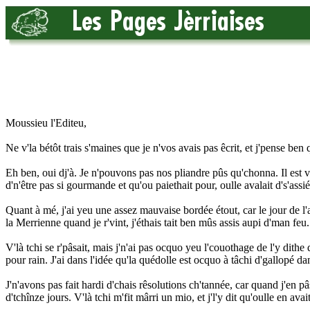
Moussieu l'Editeu,
Ne v'la bétôt trais s'maines que je n'vos avais pas êcrit, et j'pense b
Eh ben, oui dj'à. Je n'pouvons pas nos pliandre pûs qu'chonna. Il est
d'n'être pas si gourmande et qu'ou paiethait pour, oulle avalait d's'assié
Quant à mé, j'ai yeu une assez mauvaise bordée étout, car le jour de l'an
la Merrienne quand je r'vint, j'éthais tait ben mûs assis aupi d'man feu.
V'là tchi se r'pâsait, mais j'n'ai pas ocquo yeu l'couothage de l'y dithe 
pour rain. J'ai dans l'idée qu'la quédolle est ocquo à tâchi d'gallopé d
J'n'avons pas fait hardi d'chais rêsolutions ch'tannée, car quand j'en 
d'tchînze jours. V'là tchi m'fit mârri un mio, et j'l'y dit qu'oulle en avait