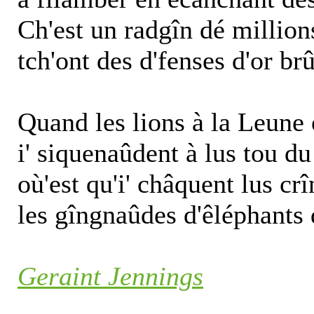
Ch'est un radgîn dé million
tch'ont des d'fenses d'or br
Quand les lions à la Leune o
i' siquenaûdent à lus tou d
où'est qu'i' châquent lus c
les gîngnaûdes d'êléphants 
Geraint Jennings