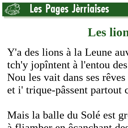
Les lio
Y'a des lions à la Leune au
tch'y jopîntent à l'entou des
Nou les vait dans ses rêves 
et i' trique-pâssent partout
Mais la balle du Solé est g
à fliamber en êcanchant des