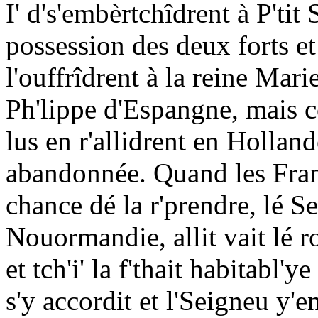
I' d's'embèrtchîdrent à P'tit 
possession des deux forts et 
l'ouffrîdrent à la reine Mari
Ph'lippe d'Espangne, mais c
lus en r'allidrent en Holland
abandonnée. Quand les Franç
chance dé la r'prendre, lé S
Nouormandie, allit vait lé ro
et tch'i' la f'thait habitabl'
s'y accordit et l'Seigneu y'