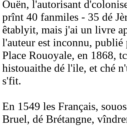
Ouën, l'autorisant d'coloniser
prînt 40 fanmiles - 35 dé Jèr
êtablyit, mais j'ai un livre
l'auteur est inconnu, publié 
Place Rouoyale, en 1868, t
histouaithe dé l'ile, et ché 
s'fit.
En 1549 les Français, souos
Bruel, dé Brétangne, vîndren