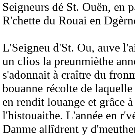
Seigneurs dé St. Ouën, en pa
R'chette du Rouai en Dgèrné
L'Seigneu d'St. Ou, auve l'
un clios la preunmièthe anné
s'adonnait à craître du fronm
bouanne récolte de laquelle 
en rendit louange et grâce à
l'histouaithe. L'année en r'
Danme allîdrent y d'meuther m