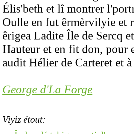
Élis'beth et lî montrer l'portr
Oulle en fut êrmèrvilyie et r
êrigea Ladite Île de Sercq e
Hauteur et en fit don, pour e
audit Hélier de Carteret et 
George d'La Forge
Viyiz étout: