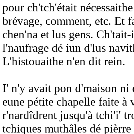
pour ch'tch'était nécessaithe
brévage, comment, etc. Et fa
chen'na et lus gens. Ch'tait
l'naufrage dé iun d'lus navit
L'histouaithe n'en dit rein.
I' n'y avait pon d'maison ni
eune pétite chapelle faite à v
r'nardîdrent jusqu'à tchi'i' 
tchiques muthâles dé pièrre t