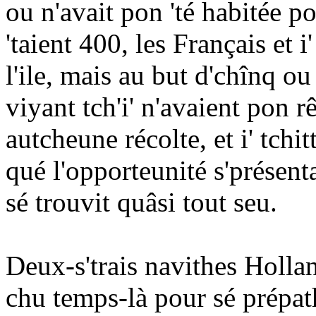
ou n'avait pon 'té habitée p
'taient 400, les Français et i
l'ile, mais au but d'chînq ou s
viyant tch'i' n'avaient pon rê
autcheune récolte, et i' tchitt
qué l'opporteunité s'présent
sé trouvit quâsi tout seu.
Deux-s'trais navithes Holla
chu temps-là pour sé prépath