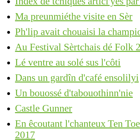
Îndex dé tchiques articl'yes pa
Ma preunmiéthe visite en Sèr
Ph'lip avait chouaisi la champ
Au Festival Sèrtchais dé Folk 
Lé ventre au solé sus l'côti
Dans un gardîn d'café ensolilyi
Un bouossé d'tabouothinn'nie
Castle Gunner
En êcoutant l'chanteux Ten Toe
2017