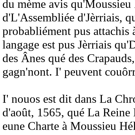
du mème avis qu'Moussieu l
d'L'Assembliée d'Jèrriais, qu
probabliément pus attachis à
langage est pus Jèrriais qu'
des Ânes qué des Crapauds, 
gagn'nont. I' peuvent couôr
I' nouos est dit dans La Chro
d'août, 1565, qué La Reine 
eune Charte à Moussieu Héli