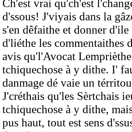
Ch'est vrai qu'ch'est l'chang
d'ssous! J'viyais dans la g
s'en dêfaithe et donner d'ile
d'liéthe les commentaithes d
avis qu'l'Avocat Lemprièthe
tchiquechose à y dithe. I' fau
danmage dé vaie un térritou
J'créthais qu'les Sèrtchais 
tchiquechose à y dithe, mais
pus haut, tout est sens d'ssu