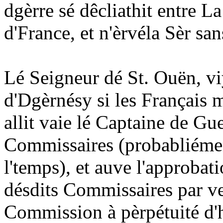
dgèrre sé dêcliathit entre L
d'France, et n'èrvéla Sèr sa
Lé Seigneur dé St. Ouën, viya
d'Dgèrnésy si les Français m
allit vaie lé Captaine de G
Commissaires (probabliémen
l'temps), et auve l'approbat
désdits Commissaires par ver
Commission à pèrpétuité d'hé