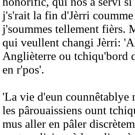
honorific, qui nos a servi s
j's'rait la fin d'Jèrri coumm
j'soummes tellement fièrs. M
qui veullent changi Jèrri: '
Anglièterre ou tchiqu'bord d
en r'pos'.
'La vie d'eun counnêtablye n
les pârouaissiens ount tchiq
mus aller en pâler discrète