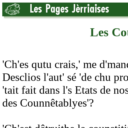
Les Co
'Ch'es qutu crais,' me d'mand
Desclios l'aut' sé 'de chu pr
'tait fait dans l's Etats de no
des Counnêtablyes'?