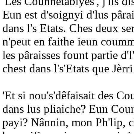
'Les Counnêtablyes', j'lis di
Eun est d'soignyi d'lus pârais
dans l's Etats. Ches deux se
n'peut en faithe ieun coumme 
les pâraisses fount partie d'
chest dans l's'Etats que Jèrr
'Et si nou's'dêfaisait des Co
dans lus pliaiche? Eun Cou
payi? Nânnin, mon Ph'lip, ch