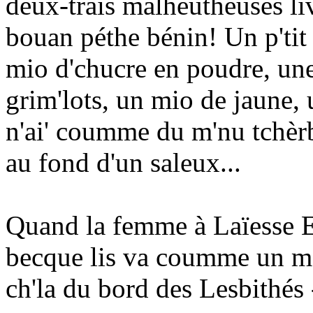
deux-trais malheutheuses liv
bouan péthe bénin! Un p'tit 
mio d'chucre en poudre, une
grim'lots, un mio de jaune, 
n'ai' coumme du m'nu tchèr
au fond d'un saleux...
Quand la femme à Laïesse Ern
becque lis va coumme un mou
ch'la du bord des Lesbithés - 