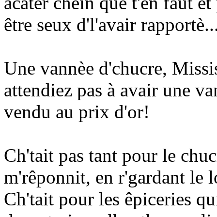
acater chein que t'en faut et
être seux d'l'avair rapportè..
Une vannèe d'chucre, Missis
attendiez pas à avair une van
vendu au prix d'or!
Ch'tait pas tant pour le chucr
m'rêponnit, en r'gardant le l
Ch'tait pour les êpiceries qu