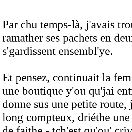
Par chu temps-là, j'avais trou
ramather ses pachets en deux
s'gardissent ensembl'ye.
Et pensez, continuait la fe
une boutique y'ou qu'jai entr
donne sus une petite route, j
long compteux, driéthe une p
de faithe - tch'est qu'ou' cri