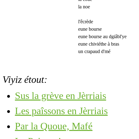
la noe
l'êcrède
eune bourse
eune bourse au dgiâbl'ye
eune chiviéthe à bras
un crapaud d'mé
Viyiz étout:
Sus la grève en Jèrriais
Les paîssons en Jèrriais
Par la Quoue, Mafé