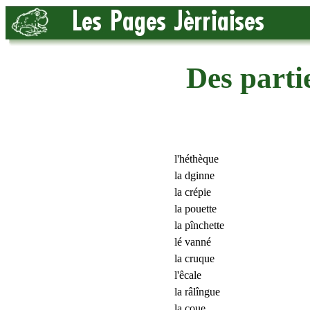
Des parti
l'héthèque
la dginne
la crépie
la pouette
la pînchette
lé vanné
la cruque
l'êcale
la râlîngue
la coue