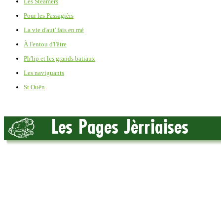
Les Steamers
Pour les Passagièrs
La vie d'aut' fais en mé
À l'entou d'l'âtre
Ph'lip et les grands batiaux
Les naviguants
St Ouën