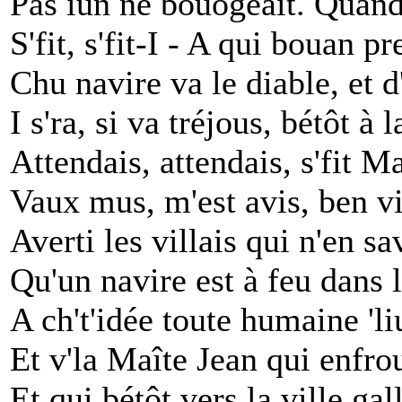
Pas iun ne bouogeait. Quand
S'fit, s'fit-I - A qui bouan p
Chu navire va le diable, et d
I s'ra, si va tréjous, bétôt à 
Attendais, attendais, s'fit M
Vaux mus, m'est avis, ben vi
Averti les villais qui n'en s
Qu'un navire est à feu dans 
A ch't'idée toute humaine 'l
Et v'la Maîte Jean qui enfr
Et qui bétôt vers la ville ga