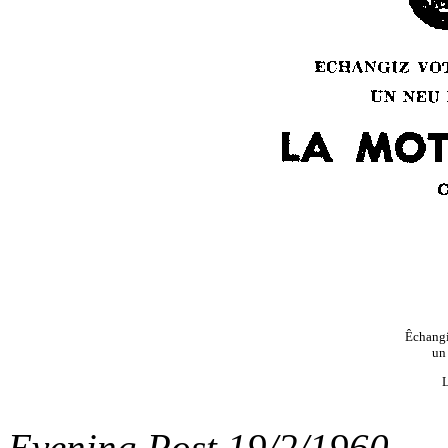
Êchangiz
un 
L
Evening Post 19/2/1960