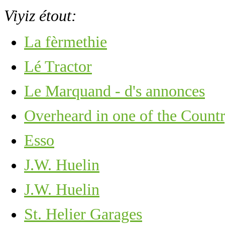
Viyiz étout:
La fèrmethie
Lé Tractor
Le Marquand - d's annonces
Overheard in one of the Countr
Esso
J.W. Huelin
J.W. Huelin
St. Helier Garages