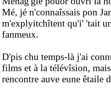
Mênag'gie pouor ouvri la n
Mé, jé n'connaîssais pon Ja
m'explyitchîtent qu'i' 'tait
fanmeux.
D'pis chu temps-là j'ai conn
films et à la télévîsion, mai
rencontre auve eune êtaile