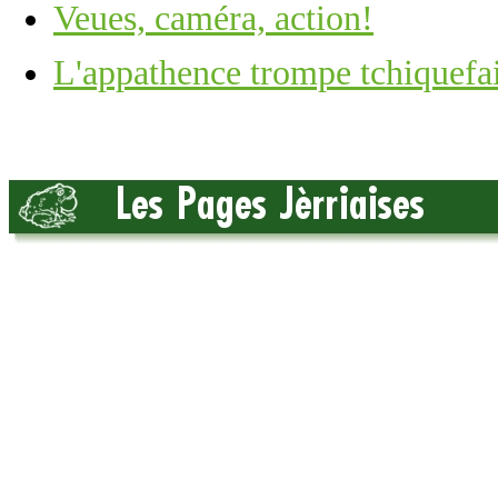
Veues, caméra, action!
L'appathence trompe tchiquefa