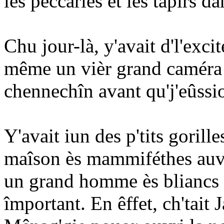
les peccaries et les tapirs d
Chu jour-là, y'avait d'l'exci
même un vièr grand caméra 
chennechîn avant qu'j'eûssio
Y'avait iun des p'tits gorille
maîson ès mammiféthes auve
un grand homme ès bliancs g
împortant. En êffet, ch'tait J