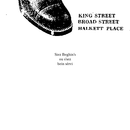
Siez Beghin's
ou s'sez
bein sèrvi