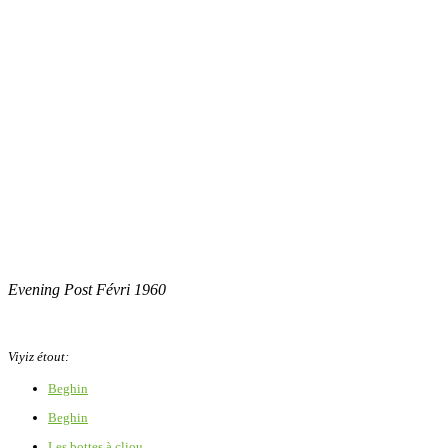
Evening Post Févri 1960
Viyiz étout:
Beghin
Beghin
Les bottes à cliou