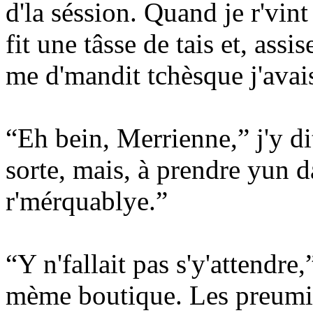
d'la séssion. Quand je r'vi
fit une tâsse de tais et, assi
me d'mandit tchèsque j'avai
“Eh bein, Merrienne,” j'y dit
sorte, mais, à prendre yun dan
r'mérquablye.”
“Y n'fallait pas s'y'attendre,”
mème boutique. Les preumiers