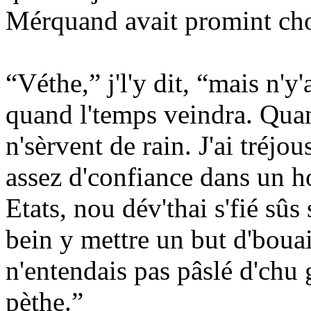
Mérquand avait promint chonn
“Véthe,” j'l'y dit, “mais n'y'
quand l'temps veindra. Quan
n'sèrvent de rain. J'ai tréjo
assez d'confiance dans un
Etats, nou dév'thai s'fié sû
bein y mettre un but d'boua
n'entendais pas pâslé d'chu 
pèthe.”