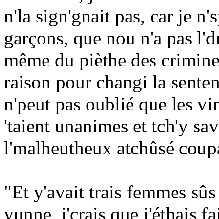
n'la sign'gnait pas, car je n'
garçons, que nou n'a pas l'dr
même du pièthe des criminel
raison pour changi la sente
n'peut pas oublié que les v
'taient unanimes et tch'y sa
l'malheutheux atchûsé coupa
"Et y'avait trais femmes sûs l'
yunne, j'crais que j'éthais 