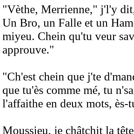
"Vèthe, Merrienne," j'l'y di
Un Bro, un Falle et un Ham
miyeu. Chein qu'tu veur savé
approuve."
"Ch'est chein que j'te d'man
que tu'ès comme mé, tu n'sai
l'affaithe en deux mots, ès-t
Moussieu, je châtchit la tête