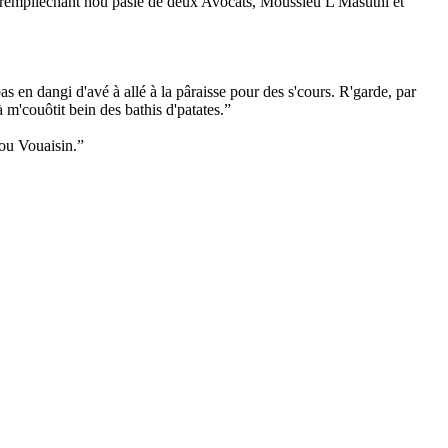
omme rempliéchant nou pâsle de deux Avocats, Moussieu L'Mâsuthi et
as en dangi d'avé à allé à la pâraisse pour des s'cours. R'garde, par
 m'couôtit bein des bathis d'patates.”
 ou Vouaisin.”