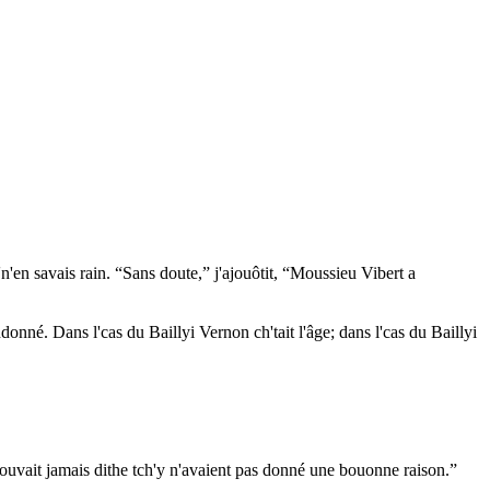
'n'en savais rain. “Sans doute,” j'ajouôtit, “Moussieu Vibert a
andonné. Dans l'cas du Baillyi Vernon ch'tait l'âge; dans l'cas du Baillyi
n'pouvait jamais dithe tch'y n'avaient pas donné une bouonne raison.”