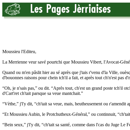
Moussieu l'Editeu,
La Merrienne veur savé pourtchi que Moussieu Vibert, l'Avocat-Génér
Quand ou m'en pâslit hier au sé après que j'tais r'venu d'la Ville, ouès
d'bouonnes raisons pour chein tch'il a fait, et après tout ch'n'est pas d'
“Oh, je n'sais pas,” ou dit. “Après tout, ch'est un grand poste tch'il otc
d'Cart'ret ch'tait parsque sa veue mantchait.”
“Vèthe,” j'l'y dit, “ch'tait sa veue, mais, heutheusement ou r'amendit a
“Et Moussieu Aubin, le Protchutheux-Général,” ou continnuit, “ch'tait
“Bein seux,” j'l'y dit, “ch'tait sa santé, comme dans l'cas du Juge Le F