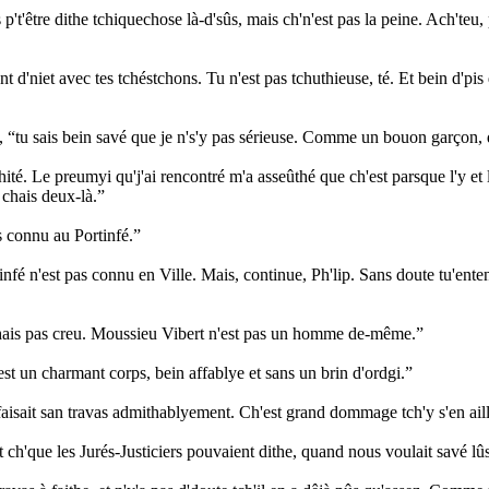
p't'être dithe tchiquechose là-d'sûs, mais ch'n'est pas la peine. Ach'teu
ent d'niet avec tes tchéstchons. Tu n'est pas tchuthieuse, té. Et bein d'pi
, “tu sais bein savé que je n's'y pas sérieuse. Comme un bouon garçon, 
éthité. Le preumyi qu'j'ai rencontré m'a asseûthé que ch'est parsque l'y et
 chais deux-là.”
us connu au Portinfé.”
tinfé n'est pas connu en Ville. Mais, continue, Ph'lip. Sans doute tu'enten
'l'éthais pas creu. Moussieu Vibert n'est pas un homme de-même.”
h'est un charmant corps, bein affablye et sans un brin d'ordgi.”
y faisait san travas admithablyement. Ch'est grand dommage tch'y s'en ail
t ch'que les Jurés-Justiciers pouvaient dithe, quand nous voulait savé l