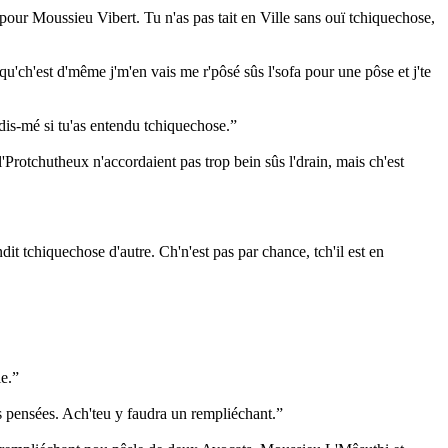
, pour Moussieu Vibert. Tu n'as pas tait en Ville sans ouï tchiquechose,
s qu'ch'est d'même j'm'en vais me r'pôsé sûs l'sofa pour une pôse et j'te
dis-mé si tu'as entendu tchiquechose.”
 l'Protchutheux n'accordaient pas trop bein sûs l'drain, mais ch'est
dit tchiquechose d'autre. Ch'n'est pas par chance, tch'il est en
le.”
ûs pensées. Ach'teu y faudra un rempliéchant.”