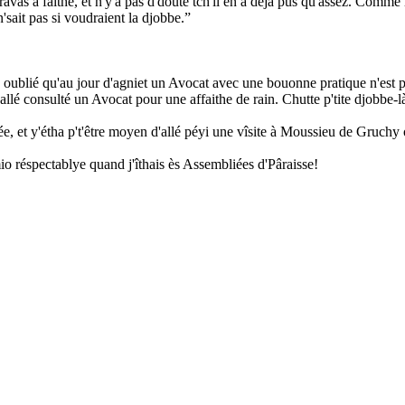
d'travas à faithe, et n'y'a pas d'doute tch'il en a dêjà pûs qu'assez. C
sait pas si voudraient la djobbe.”
as oublié qu'au jour d'agniet un Avocat avec une bouonne pratique n'est p
allé consulté un Avocat pour une affaithe de rain. Chutte p'tite djobbe-là
ée, et y'étha p't'être moyen d'allé péyi une vîsite à Moussieu de Gruchy
mio réspectablye quand j'îthais ès Assembliées d'Pâraisse!