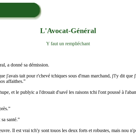
L'Avocat-Général
Y faut un rempliéchant
al, a donné sa démission.
que j'avais tait pour r'chevé tchiques sous d'man marchand, j'l'y dit que j
nos affaithes.”
hupe, et le publyic a l'drouait d'savé les raisons tchi l'ont poussé à l'ab
près.”
 sa santé.”
euvre. Il est vrai tch'y sont touos les deux forts et robustes, mais nou 