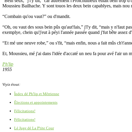
“Bein seux,” j'l'y dit, “car autrement l'Protchutheux éthait bein trop 
Moussieu Bailhache. Y sont touos les deux bein capablyes, mais nou n'
“Combain qu'ou vaut?” ou d'mandit.
“Oh, ou vaut des sous bein pûs qu'aut'fais,” j'l'y dit, “mais y n'faut p
exemplye, chein qu'j'eut à péyi l'année passée quand j'fut bête assez d'
“Et mé une neuve robe,” ou s'fit, “mais enfin, nous a fait mûs ch't'ann
Et, Moussieu, mé j'ai dans l'idée d'accaté un neu fa pour avé l'air un 
Ph'lip
1955
Viyiz étout:
Îndex dé Ph'lip et Mêrrienne
Êlections et appointements
Félicitations!
Félicitations!
Lé Juge dé La P'tite Cour