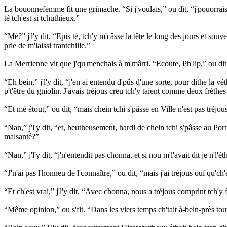
La bouonnefemme fit une grimache. “Si j'voulais,” ou dit, “j'pouorrais 
té tch'est si tchuthieux.”
“Mé?” j'l'y dit. “Epis té, tch'y m'câsse la tête le long des jours et souv
prie de m'laissi trantchille.”
La Merrienne vit que j'qu'menchais à m'mârri. “Ecoute, Ph'lip,” ou dit
“Eh bein,” j'l'y dit, “j'en ai entendu d'pûs d'une sorte, pour dithe la v
p't'être du gniolin. J'avais tréjous creu tch'y taient comme deux frèthes
“Et mé étout,” ou dit, “mais chein tchi s'pâsse en Ville n'est pas tréjo
“Nan,” j'l'y dit, “et, heutheusement, hardi de chein tchi s'pâsse au Por
malsanté?”
“Nan,” j'l'y dit, “j'n'entendit pas chonna, et si nou m'l'avait dit je n
“J'n'ai pas l'honneu de l'connaître,” ou dit, “mais j'ai tréjous ouï qu'c
“Et ch'est vrai,” j'l'y dit. “Avec chonna, nous a tréjous comprint tch'
“Même opinion,” ou s'fit. “Dans les viers temps ch'tait à-bein-près tou