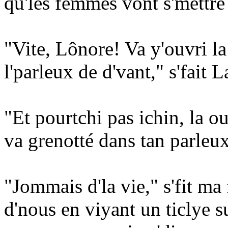
qu'les femmes vont s'mettre
"Vite, Lônore! Va y'ouvri la 
l'parleux de d'vant," s'fait L
"Et pourtchi pas ichin, la o
va grenotté dans tan parleux
"Jommais d'la vie," s'fit ma 
d'nous en viyant un ticlye su