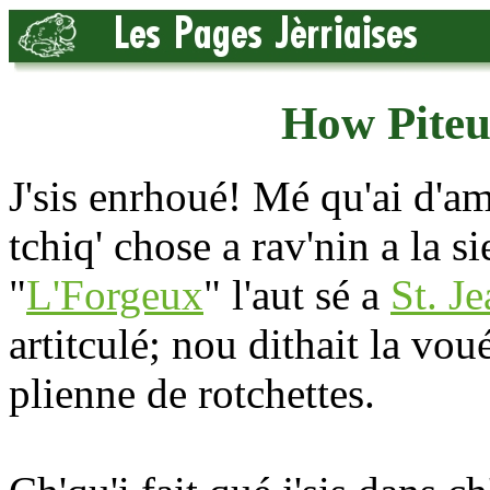
How Piteu
J'sis enrhoué! Mé qu'ai d'am
tchiq' chose a rav'nin a la 
"
L'Forgeux
" l'aut sé a
St. J
artitculé; nou dithait la v
plienne de rotchettes.