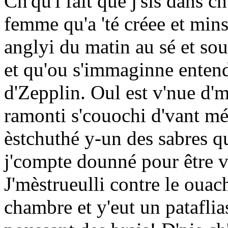
Ch'qu'i fait qué j'sis dans ch'
femme qu'a 'té créee et min
anglyi du matin au sé et sou
et qu'ou s'immaginne entend
d'Zepplin. Oul est v'nue d'm
ramonti s'couochi d'vant mé 
èstchuthé y-un des sabres qu
j'compte dounné pour être 
J'mèstrueulli contre le ouac
chambre et y'eut un pataflias