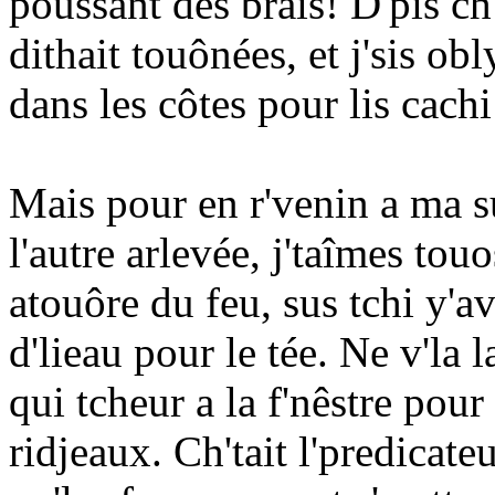
poussant des brais! D'pis ch
dithait touônées, et j'sis ob
dans les côtes pour lis cachi
Mais pour en r'venin a ma su
l'autre arlevée, j'taîmes touo
atouôre du feu, sus tchi y'a
d'lieau pour le tée. Ne v'la
qui tcheur a la f'nêstre pour
ridjeaux. Ch'tait l'predicat