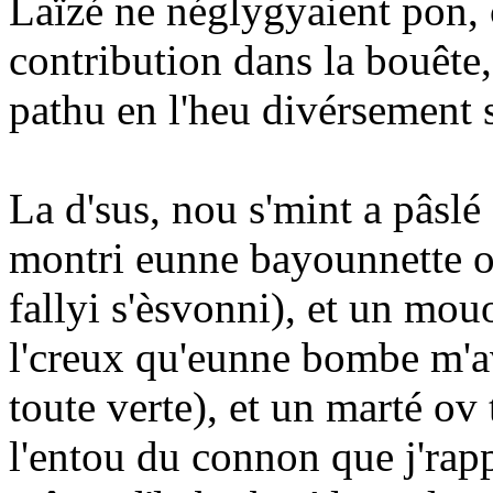
Laïzé ne néglygyaient pon, 
contribution dans la bouête, 
pathu en l'heu divérsement so
La d'sus, nou s'mint a pâslé d
montri eunne bayounnette oq
fallyi s'èsvonni), et un mou
l'creux qu'eunne bombe m'ava
toute verte), et un marté ov
l'entou du connon que j'rapp