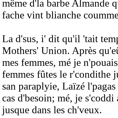
même d'la barbe Almande qu'é
fache vint blianche coumme
La d'sus, i' dit qu'il 'tait t
Mothers' Union. Après qu'eû
mes femmes, mé je n'pouais
femmes fûtes le r'condithe j
san paraplyie, Laïzé l'pagas 
cas d'besoin; mé, je s'coddi 
jusque dans les ch'veux.