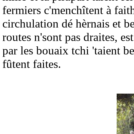
fermiers c'menchîtent à faith
circhulation dé hèrnais et be
routes n'sont pas draites, es
par les bouaix tchi 'taient b
fûtent faites.