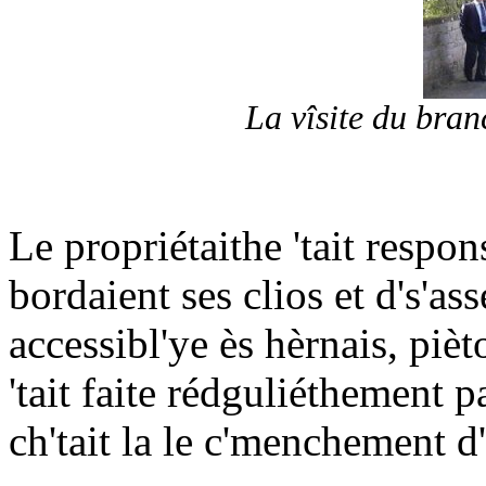
La vîsite du bran
Le propriétaithe 'tait respon
bordaient ses clios et d's'ass
accessibl'ye ès hèrnais, piè
'tait faite rédguliéthement p
ch'tait la le c'menchement d