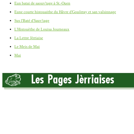
Eun batai de saouv'tage à St.-Ouen
Eune courte histouaithe du Hâvre d'Gouôrray et san vaîsinnage
Sus l'Baté d'Sauv'tage
L'Histouèthe de Louisa Journeaux
La Lettre Jèrriaise
Le Meis de Mai
Mai