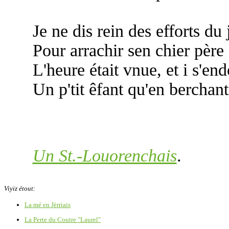
Je ne dis rein des efforts d
Pour arrachir sen chier père 
L'heure était vnue, et i s'e
Un p'tit êfant qu'en berchan
Un St.-Louorenchais
.
Viyiz étout:
La mé en Jèrriais
La Perte du Coutre "Laurel"