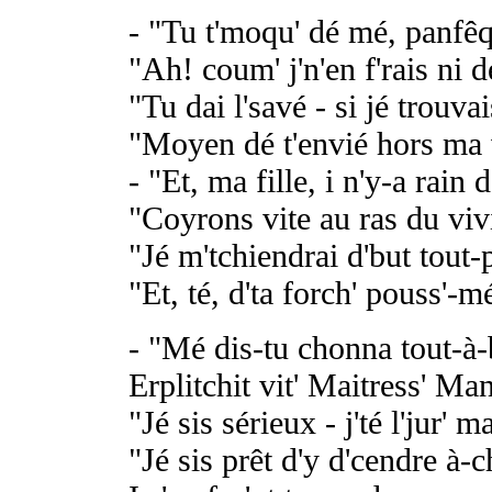
- "Tu t'moqu' dé mé, panfêq
"Ah! coum' j'n'en f'rais ni d
"Tu dai l'savé - si jé trouvai
"Moyen dé t'envié hors ma v
- "Et, ma fille, i n'y-a rain d
"Coyrons vite au ras du viv
"Jé m'tchiendrai d'but tout-
"Et, té, d'ta forch' pouss'-mé
- "Mé dis-tu chonna tout-à
Erplitchit vit' Maitress' Ma
"Jé sis sérieux - j'té l'jur' m
"Jé sis prêt d'y d'cendre à-c