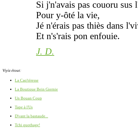
Si j'n'avais pas couoru sus l
Pour y-ôté la vie,
Jé n'érais pas thiès dans l'vi
Et n's'rais pon enfouie.
J. D.
Viyiz étout:
La Caq'téresse
La Boutique Bein Giernie
Un Bouan Coup
Tape à l'Us
D'vant la bastaude...
Tchi quothage!