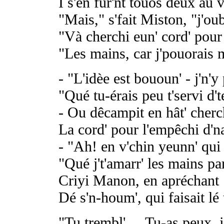
I s'en fur'nt touos deux au v
"Mais," s'fait Miston, "j'ou
"Và cherchi eun' cord' pour
"Les mains, car j'pouorais m
- "L'idèe est bououn' - j'n'y
"Qué tu-érais peu t'servi d'te
- Ou dêcampit en hât' cherc
La cord' pour l'empêchi d'n
- "Ah! en v'chin yeunn' qui f'r
"Qué j't'amarr' les mains par
Criyi Manon, en apréchant
Dé s'n-houm', qui faisait lé
"Tu trembl'.... Tu-as peux, 