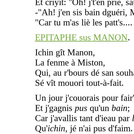
Et criyit: "Oh! j't'en prie, s
-"Ah! j'en sis bain dguéri,
"Car tu m'as liè les patt's....
EPITAPHE sus MANON
.
Ichin gît Manon,
La fenme à Miston,
Qui, au r'bours dé san souha
Sé vît mouori tout-à-fait.
Un jour j'couorais pour fai
Et j'gagnis
pus
qu'un
bain
;
Car j'avallis tant d'ieau par
Qu'
ichin
, jé n'ai pus d'faim.