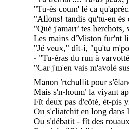
"Tu-ès coum' lé ca qu'aprèch
"Allons! tandis qu'tu-en ès 
"Qué j'amarr' tes herchots, v
Les mains d'Miston fur'nt li
"Jé veux," dît-i, "qu'tu m'p
- "Tu-éras du run à varvotté
"Car j'm'en vais m'avolé sus
Manon 'rtchullit pour s'êlan
Mais s'n-houm' la viyant ap
Fît deux pas d'côtè, èt-pis y
Ou s'cliatchit en long dans l'
Ou s'débatit - fît des rouaux