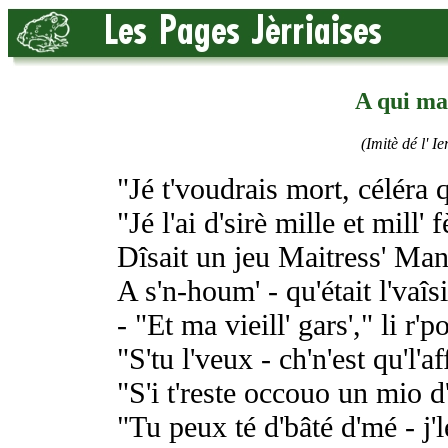
A qui ma
(Imitè dé l' I
"Jé t'voudrais mort, céléra q
"Jé l'ai d'sirè mille et mill' f
Dîsait un jeu Maitress' Ma
A s'n-houm' - qu'était l'vaî
- "Et ma vieill' gars'," li r'p
"S'tu l'veux - ch'n'est qu'l'af
"S'i t'reste occouo un mio d
"Tu peux té d'bâté d'mé - j'l