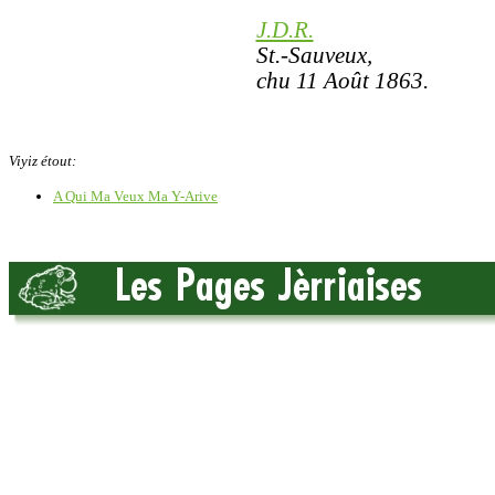
J.D.R.
St.-Sauveux,
chu 11 Août 1863.
Viyiz étout:
A Qui Ma Veux Ma Y-Arive