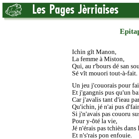
Epita
Ichin gît Manon,
La femme à Miston,
Qui, au r'bours dé san sou
Sé vît mouori tout-à-fait.
Un jeu j'couorais pour fa
Et j'gangnis pus qu'un ba
Car j'avalis tant d'ieau par
Qu'ichin, jé n'ai pus d'fai
Si j'n'avais pas couoru sus
Pour y-ôté la vie,
Jé n'érais pas tchiès dans 
Et n's'rais pon enfouie.