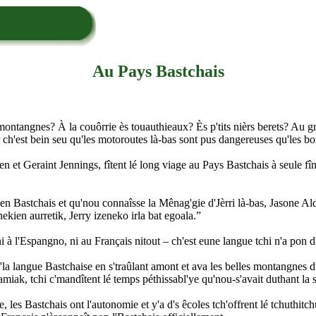
Au Pays Bastchais
montangnes? À la couôrrie ès touauthieaux? Ès p'tits nièrs berets? Au
ar ch'est bein seu qu'les motoroutes là-bas sont pus dangereuses qu'les b
ren et Geraint Jennings, fîtent lé long viage au Pays Bastchais à seule f
és en Bastchais et qu'nou connaîsse la Mênag'gie d'Jèrri là-bas, Jasone A
kien aurretik, Jerry izeneko irla bat egoala.”
 ni à l'Espangno, ni au Français nitout – ch'est eune langue tchi n'a pon
s d'la langue Bastchaise en s'traûlant amont et ava les belles montangnes 
 lamiak, tchi c'mandîtent lé temps péthissabl'ye qu'nou-s'avait duthant la
 les Bastchais ont l'autonomie et y'a d's êcoles tch'offrent lé tchuthit