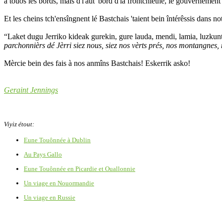
à touos les bords, mais d'l'aut' bord d'la frontchiéthe, lé gouvèrnément
Et les cheins tch'ensîngnent lé Bastchais 'taient bein întérêssis dans not
“Laket dugu Jerriko kideak gurekin, gure lauda, mendi, lamia, luzkunt
parchonnièrs dé Jèrri siez nous, siez nos vèrts prés, nos montangnes, n
Mèrcie bein des fais à nos anmîns Bastchais! Eskerrik asko!
Geraint Jennings
Viyiz étout:
Eune Touônnée à Dublin
Au Pays Gallo
Eune Touônnée en Picardie et Ouallonnie
Un viage en Nouormandie
Un viage en Russie