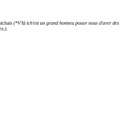
stchais
(*V'là tch'est un grand honneu pouor nous d'aver des
es.)
.