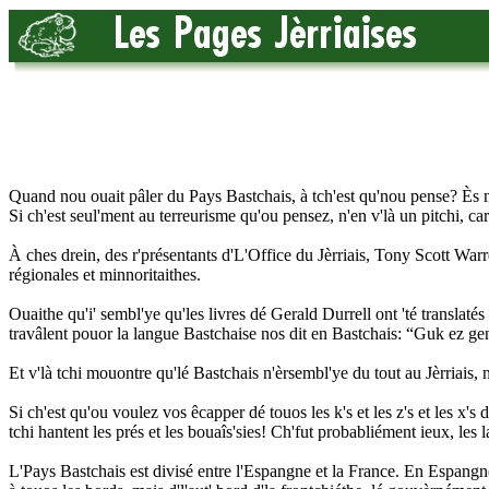
Quand nou ouait pâler du Pays Bastchais, à tch'est qu'nou pense? Ès 
Si ch'est seul'ment au terreurisme qu'ou pensez, n'en v'là un pitchi, c
À ches drein, des r'présentants d'L'Office du Jèrriais, Tony Scott War
régionales et minnoritaithes.
Ouaithe qu'i' sembl'ye qu'les livres dé Gerald Durrell ont 'té translat
travâlent pouor la langue Bastchaise nos dit en Bastchais: “Guk ez gene
Et v'là tchi mouontre qu'lé Bastchais n'èrsembl'ye du tout au Jèrriais,
Si ch'est qu'ou voulez vos êcapper dé touos les k's et les z's et les x'
tchi hantent les prés et les bouaîs'sies! Ch'fut probabliément ieux, les
L'Pays Bastchais est divisé entre l'Espangne et la France. En Espangne,