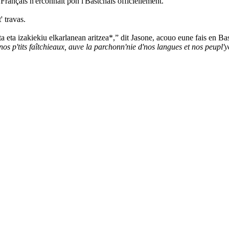
 Français n'èrconnaît pon l'Bastchais officiellement.
' travas.
a eta izakiekiu elkarlanean aritzea*,” dit Jasone, acouo eune fais en Ba
os p'tits faîtchieaux, auve la parchonn'nie d'nos langues et nos peupl'y