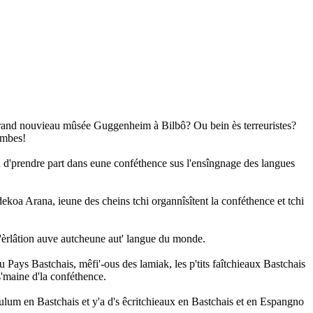
 grand nouvieau mûsée Guggenheim à Bilbô? Ou bein ès terreuristes?
ombes!
în d'prendre part dans eune conféthence sus l'ensîngnage des langues
ldekoa Arana, ieune des cheins tchi organnîsîtent la conféthence et tchi
 d'èrlâtion auve autcheune aut' langue du monde.
du Pays Bastchais, mêfi'-ous des lamiak, les p'tits faîtchieaux Bastchais
 s'maine d'la conféthence.
chulum en Bastchais et y'a d's êcritchieaux en Bastchais et en Espangno