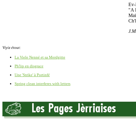
Ev-
"A 
Mais
Ch'l
J.M
Viyiz étout:
La Viele Nenné et sa Merdgitte
Ph'lip en disgrace
Une 'Strike' à Portinfé
Spring clean interferes with letters