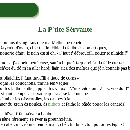
La P'tite Sèrvante
chin pus d'vingt fais qué ma Méthe mé répéte
ayeux, d'main, ch'est la louêthie; la faithe ès domestiques,
ouorre êfant, lé pain est si chi - i' faut t' dêbrouoilli pouor té pliaichi!"
 nous, j'sis bein heutheuse, sauf tchiquefais quand j'ai la falle creuse,
h'est du dé m'en aller hardi liain siez des maîtres qué jé n'connais pas 
t pliaichie, i' faut travaîlli à tigue dé corps -
ogni les couochons, traithe les vaques
r les faithe baithe, app'ler les viaux: "V'nez vite don! V'nez vite don!"
st tout l'temps la sèrvante qui s'câsse la couenne
chuther les câssetrolles, les cannes à lait,
ner du grain ès poules, ès
pithots
et faithe la pâtée pouor les canards!
 tabl'ye, i' fait vèrser à baithe,
siéthe rârement, sé l'ver la preunmiéthe,
'en aller, un crôtin d'pain à main, chèrchi du laicton pouor les lapins!