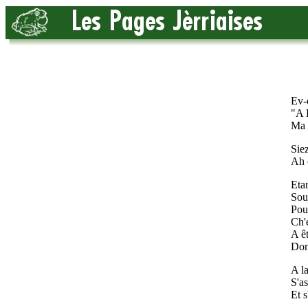
Ev-
"A B
Ma p
Siez
Ah c
Etan
Sou
Pouo
Ch'e
A êt
Don
A la
S'as
Et s