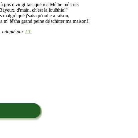
là pus d'vingt fais qué ma Méthe mé crie:
Bayeux, d'main, ch'est la louêthie!"
 malgré qué j'sais qu'oulle a raison,
a m' fé'tha grand peine dé tchitter ma maison!!
. adapté par
J.T.