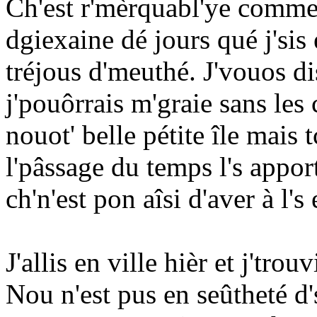
Ch'est r'mèrquabl'ye comme 
dgiexaine dé jours qué j'sis e
tréjous d'meuthé. J'vouos di
j'pouôrrais m'graie sans le
nouot' belle pétite île mais t
l'pâssage du temps l's apport
ch'n'est pon aîsi d'aver à l's
J'allis en ville hièr et j'tro
Nou n'est pus en seûtheté d'