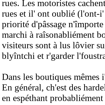
rues. Les motoristes cachent 
rues et il' ont oublié (l'ont-
priorité d'pâssage n'împorte 
marchi à raîsonabliément bo
visiteurs sont à lus lôvier su
blyîntchi et r'garder l'foust
Dans les boutiques mêmes i' y
En général, ch'est des hardel
en espéthant probabliément q