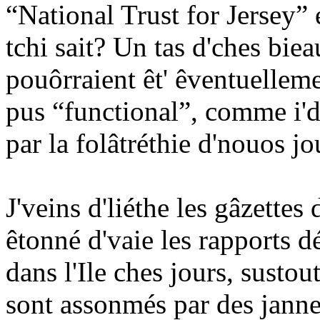
“National Trust for Jersey” 
tchi sait? Un tas d'ches biea
pouôrraient êt' êventuellem
pus “functional”, comme i'
par la folâtréthie d'nouos jou
J'veins d'liéthe les gâzettes 
êtonné d'vaie les rapports d
dans l'Ile ches jours, sustou
sont assonmés par des jannes