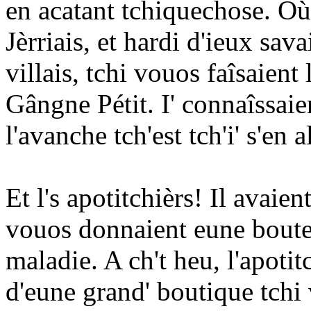
en acatant tchiquechose. Où'e
Jèrriais, et hardi d'ieux savai
villais, tchi vouos faîsaient
Gângne Pétit. I' connaîssaien
l'avanche tch'est tch'i' s'en a
Et l's apotitchièrs! Il avaien
vouos donnaient eune boute
maladie. A ch't heu, l'apotit
d'eune grand' boutique tchi 