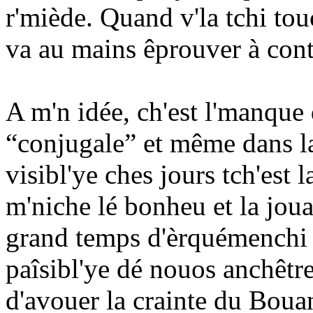
r'miède. Quand v'la tchi tou
va au mains êprouver à cont
A m'n idée, ch'est l'manque 
“conjugale” et même dans la 
visibl'ye ches jours tch'est 
m'niche lé bonheu et la jouai
grand temps d'èrquémenchi à
paîsibl'ye dé nouos anchêtre
d'avouer la crainte du Boua