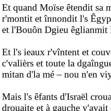
Et quand Moïse êtendit sa m
r'montit et înnondit l's Êgyp
et l'Bouôn Dgieu êglianmit 
Et l's ieaux r'vîntent et couv
c'valièrs et toute la dgaîngu
mitan d'la mé – nou n'en viya
Mais l's êfants d'Israël croua
drouaite et à gauche y'avait