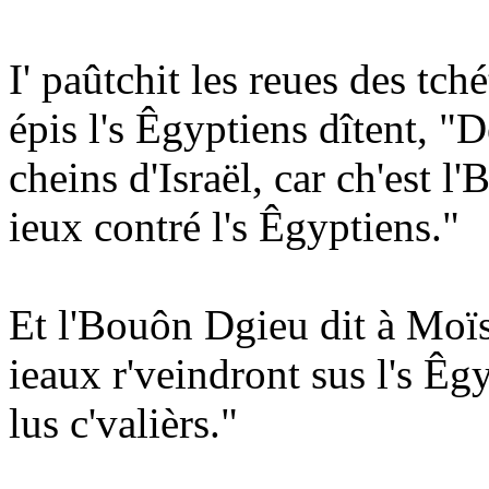
I' paûtchit les reues des tch
épis l's Êgyptiens dîtent, "
cheins d'Israël, car ch'est 
ieux contré l's Êgyptiens."
Et l'Bouôn Dgieu dit à Moïse
ieaux r'veindront sus l's Êgy
lus c'valièrs."