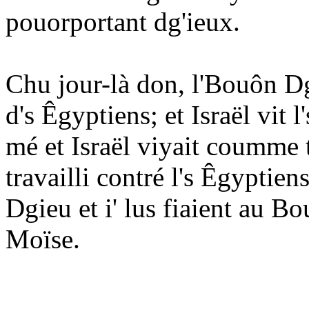
pouorportant dg'ieux.
Chu jour-là don, l'Bouôn Dg
d's Êgyptiens; et Israël vit 
mé et Israël viyait coumme 
travailli contré l's Êgyptien
Dgieu et i' lus fiaient au B
Moïse.