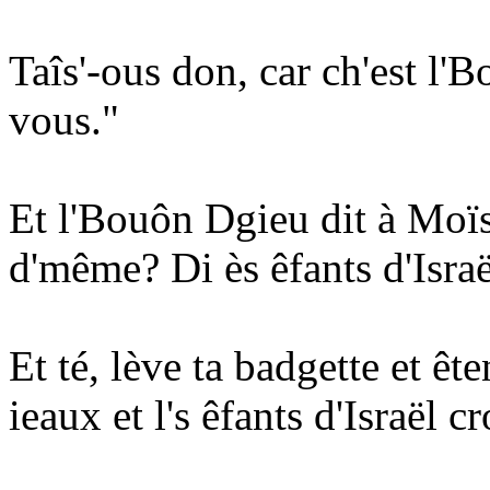
Taîs'-ous don, car ch'est l'
vous."
Et l'Bouôn Dgieu dit à Moïs
d'même? Di ès êfants d'Israë
Et té, lève ta badgette et êt
ieaux et l's êfants d'Israël c