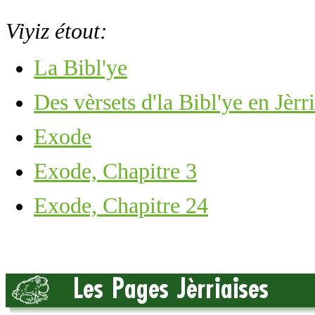
Viyiz étout:
La Bibl'ye
Des vèrsets d'la Bibl'ye en Jèrr
Exode
Exode, Chapitre 3
Exode, Chapitre 24