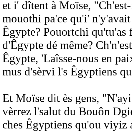
et i' dîtent à Moïse, "Ch'est
mouothi pa'ce qu'i' n'y'avai
Êgypte? Pouortchi qu'tu'as fa
d'Êgypte dé même? Ch'n'est-
Êgypte, 'Laîsse-nous en paix
mus d'sèrvi l's Êgyptiens qu
Et Moïse dit ès gens, "N'ayi
vèrrez l'salut du Bouôn Dgie
ches Êgyptiens qu'ou viyiz a