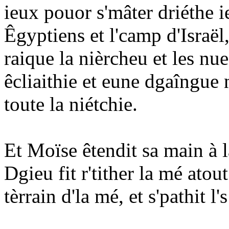
ieux pouor s'mâter driéthe ie
Êgyptiens et l'camp d'Israël, 
raique la nièrcheu et les nues
êcliaithie et eune dgaîngue 
toute la niétchie.
Et Moïse êtendit sa main à l
Dgieu fit r'tither la mé atout
tèrrain d'la mé, et s'pathit l'