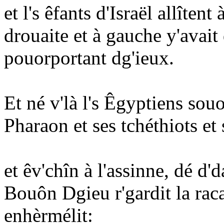
et l's êfants d'Israël allîtent
drouaite et à gauche y'avait
pouorportant dg'ieux.
Et né v'là l's Êgyptiens souo
Pharaon et ses tchéthiots et 
et êv'chîn à l'assinne, dé d'd
Bouôn Dgieu r'gardit la racac
enhèrmélit: